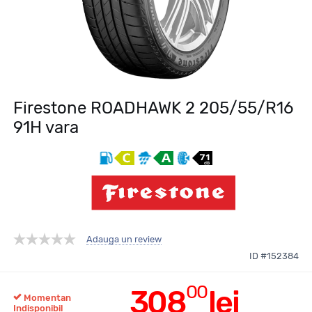
Firestone ROADHAWK 2 205/55/R16
91H vara
Adauga un review
ID #152384
00
308
lei
Momentan
Indisponibil