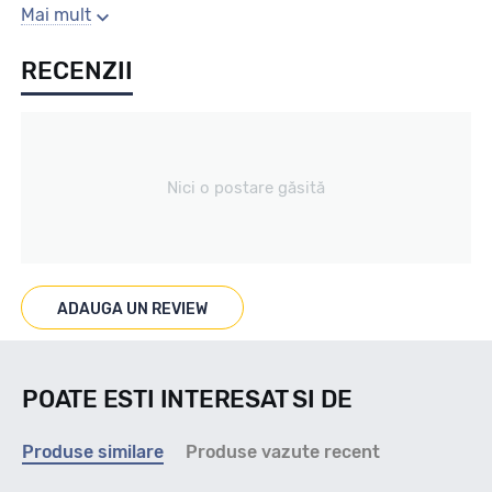
Sezon
Mai mult
RECENZII
Vara
Tip vechicul
Nici o postare găsită
Turisme
Marcaje
ADAUGA UN REVIEW
POATE ESTI INTERESAT SI DE
Indice viteza
Produse similare
Produse vazute recent
H - max 210km/h