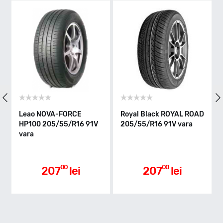
Indice greutate
91
Clasa de eficienta
Leao NOVA-FORCE
Royal Black ROYAL ROAD
HP100 205/55/R16 91V
205/55/R16 91V vara
C
vara
Aderenta pe carosabil ud
00
00
207
lei
207
lei
A
Nivel de zgomot