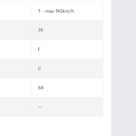
T - max 190km/h
79
F
C
68
--