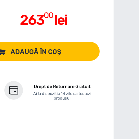
00
263
lei
ADAUGĂ ÎN COȘ
Drept de Returnare Gratuit
Ai la dispozitie 14 zile sa testezi
produsul