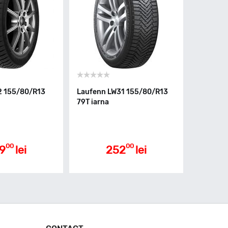
 155/80/R13
Laufenn LW31 155/80/R13
79T iarna
00
00
9
lei
252
lei