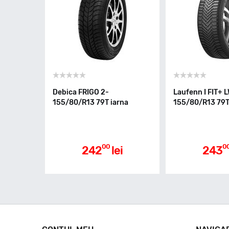
Debica FRIGO 2-
Laufenn I FIT+ 
155/80/R13 79T iarna
155/80/R13 79T
00
0
242
lei
243