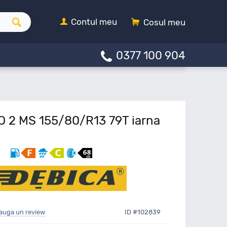
Contul meu
Cosul meu
0377 100 904
O 2 MS 155/80/R13 79T iarna
auga un review
ID #102839