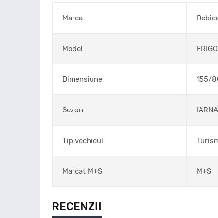
Marca
Debic
Model
FRIGO
Dimensiune
155/8
Sezon
IARNA
Tip vechicul
Turis
Marcat M+S
M+S
RECENZII