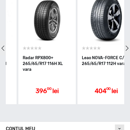
Indice greutate
120
Clasa de eficienta
Radar RPX800+
Leao NOVA-FORCE C/S
265/65/R17 116H XL
265/65/R17 112H vara
vara
Aderenta pe carosabil ud
00
00
396
lei
404
lei
Nivel de zgomot
CONTUL MEU