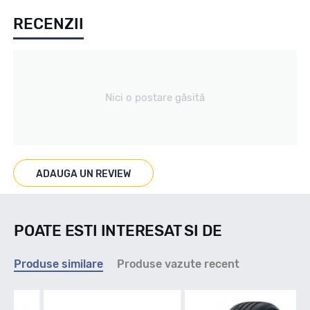
RECENZII
Vara
Tip vechicul
Nici o postare găsită
Marcaje
ADAUGA UN REVIEW
M+S
POATE ESTI INTERESAT SI DE
Indice viteza
Produse similare
Produse vazute recent
Q - max 160km/h