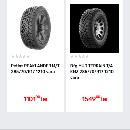
Indice greutate
121/118
Clasa de eficienta
Petlas PEAKLANDER M/T
Bfg MUD TERRAIN T/A
285/70/R17 121Q vara
KM3 285/70/R17 121Q
vara
Aderenta pe carosabil ud
00
00
1101
lei
1549
lei
Nivel de zgomot