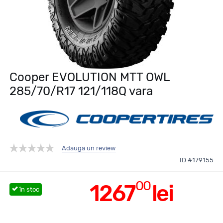
Cooper EVOLUTION MTT OWL
285/70/R17 121/118Q vara
Adauga un review
ID #179155
00
1267
lei
în stoc