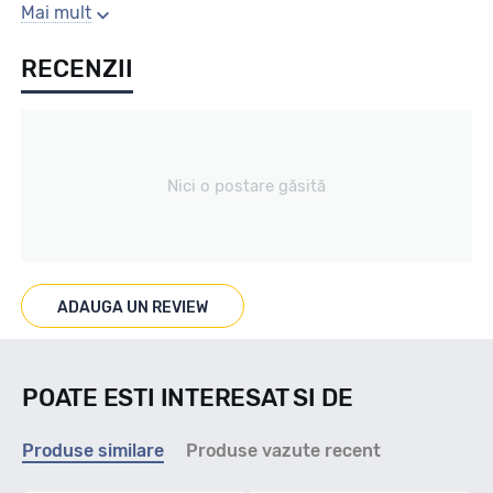
Sezon
Mai mult
RECENZII
Vara
Tip vechicul
Nici o postare găsită
4X4/SUV
Marcaje
ADAUGA UN REVIEW
POATE ESTI INTERESAT SI DE
Indice viteza
Produse similare
Produse vazute recent
Q - max 160km/h