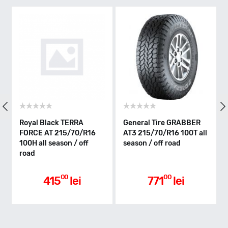
T - max 190km/h
Indice greutate
100
Clasa de eficienta
Royal Black TERRA
General Tire GRABBER
FORCE AT 215/70/R16
AT3 215/70/R16 100T all
100H all season / off
season / off road
E
road
Aderenta pe carosabil ud
00
00
415
lei
771
lei
C