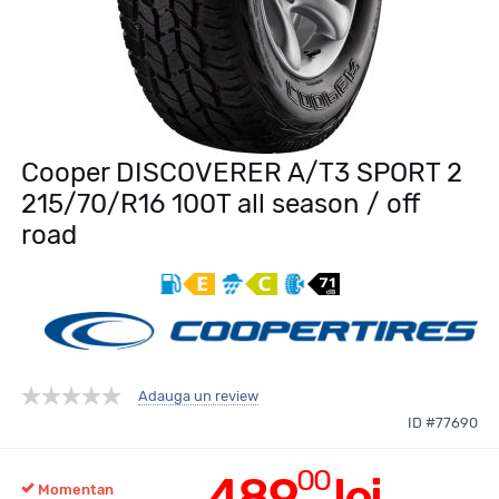
Cooper DISCOVERER A/T3 SPORT 2
215/70/R16 100T all season / off
road
Adauga un review
ID #77690
00
489
lei
Momentan