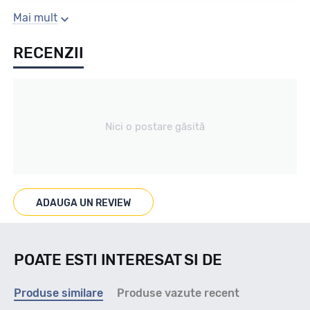
Sezon
Mai mult
RECENZII
All season / Off Road
Tip vechicul
Nici o postare găsită
4X4/SUV
Marcaje
ADAUGA UN REVIEW
(60-40 ON-OFF) OWL
POATE ESTI INTERESAT SI DE
Indice viteza
Produse similare
Produse vazute recent