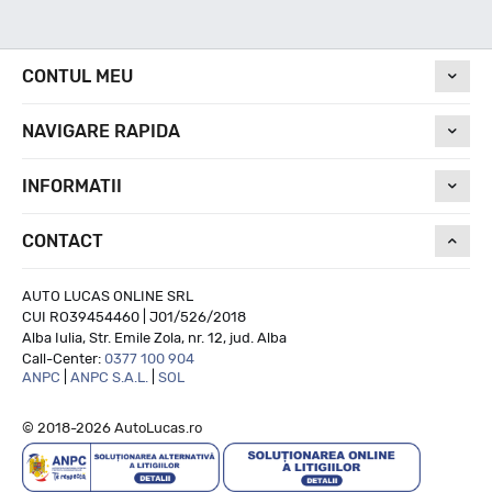
Nivel de zgomot
CONTUL MEU
NAVIGARE RAPIDA
70
INFORMATII
Run On Flat
CONTACT
--
AUTO LUCAS ONLINE SRL
CUI RO39454460 | J01/526/2018
Alba Iulia, Str. Emile Zola, nr. 12, jud. Alba
Call-Center:
0377 100 904
ANPC
|
ANPC S.A.L.
|
SOL
© 2018-2026 AutoLucas.ro