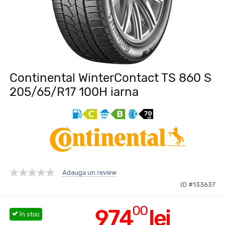
Continental WinterContact TS 860 S
205/65/R17 100H iarna
Adauga un review
ID #133637
00
974
lei
în stoc