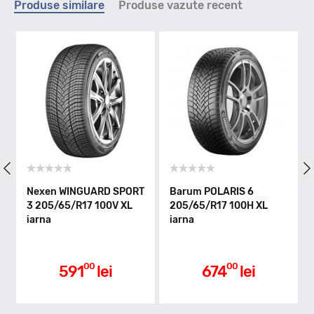
Produse similare
Produse vazute recent
H - max 210km/h
Indice greutate
100
Clasa de eficienta
Nexen WINGUARD SPORT
Barum POLARIS 6
Dunlo
3 205/65/R17 100V XL
205/65/R17 100H XL
205/6
iarna
iarna
C
Aderenta pe carosabil ud
00
00
591
lei
674
lei
B