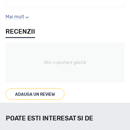
Sezon
Mai mult
RECENZII
IARNA
Tip vechicul
Nici o postare găsită
4X4
Marcat M+S
ADAUGA UN REVIEW
M+S/3PMSF
POATE ESTI INTERESAT SI DE
Indice viteza