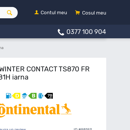
Contul meu
Cosul meu
0377 100 904
na
l WINTER CONTACT TS870 FR
81H iarna
auga un review
ID #98193