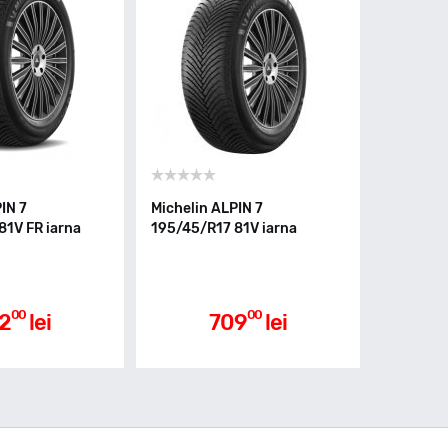
IN 7
Michelin ALPIN 7
81V FR iarna
195/45/R17 81V iarna
00
00
2
lei
709
lei