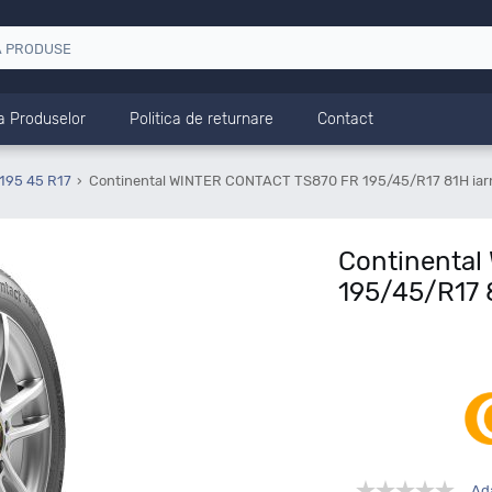
a Produselor
Politica de returnare
Contact
195 45 R17
Continental WINTER CONTACT TS870 FR 195/45/R17 81H iar
Continenta
195/45/R17 
Ad