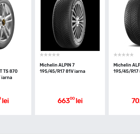
Michelin ALPIN 7
Michelin ALP
 TS 870
195/45/R17 81V iarna
195/45/R17 
 iarna
0
00
lei
663
lei
70