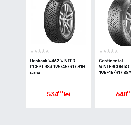
Hankook W462 WINTER
Continental
I*CEPT RS3 195/45/R17 81H
WINTERCONTACT
iarna
195/45/R17 88Y
00
0
534
lei
648