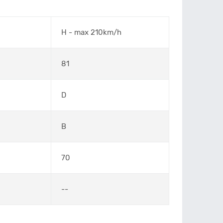
H - max 210km/h
81
D
B
70
--