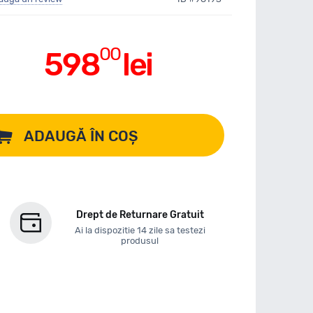
00
598
lei
ADAUGĂ ÎN COȘ
Drept de Returnare Gratuit
Ai la dispozitie 14 zile sa testezi
produsul