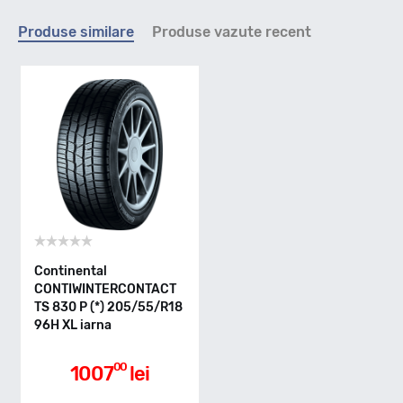
Indice viteza
Produse similare
Produse vazute recent
H - max 210km/h
Indice greutate
96
Clasa de eficienta
Continental
CONTIWINTERCONTACT
TS 830 P (*) 205/55/R18
B
96H XL iarna
Aderenta pe carosabil ud
00
1007
lei