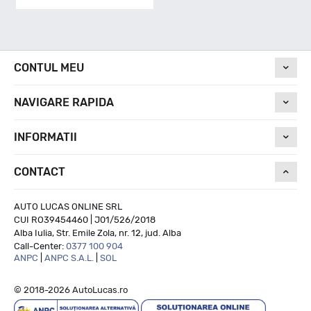
C
Nivel de zgomot
CONTUL MEU
NAVIGARE RAPIDA
72
INFORMATII
Run On Flat
CONTACT
--
AUTO LUCAS ONLINE SRL
CUI RO39454460 | J01/526/2018
Alba Iulia, Str. Emile Zola, nr. 12, jud. Alba
Call-Center:
0377 100 904
ANPC
|
ANPC S.A.L.
|
SOL
© 2018-2026 AutoLucas.ro