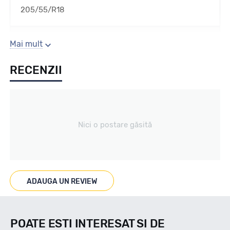
205/55/R18
Sezon
Mai mult
RECENZII
IARNA
Tip vechicul
Nici o postare găsită
Turism
Marcat M+S
ADAUGA UN REVIEW
M+S/3PMSF
POATE ESTI INTERESAT SI DE