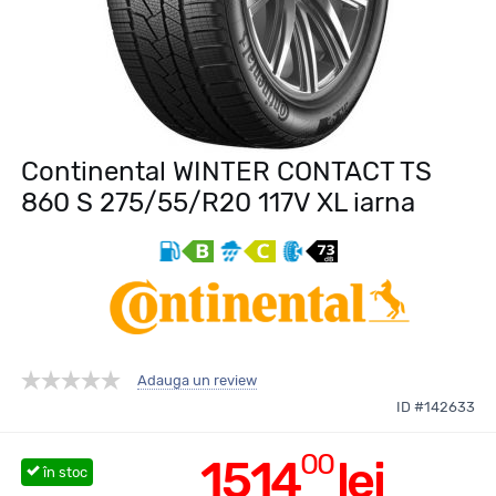
Continental WINTER CONTACT TS
860 S 275/55/R20 117V XL iarna
Adauga un review
ID #142633
00
1514
lei
în stoc