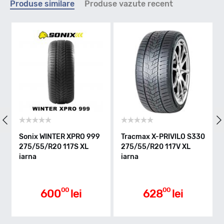
Produse similare
Produse vazute recent
V - max 240km/h
Indice greutate
117
Clasa de eficienta
Sonix WINTER XPRO 999
Tracmax X-PRIVILO S330
275/55/R20 117S XL
275/55/R20 117V XL
iarna
iarna
B
Aderenta pe carosabil ud
00
00
600
lei
628
lei
C