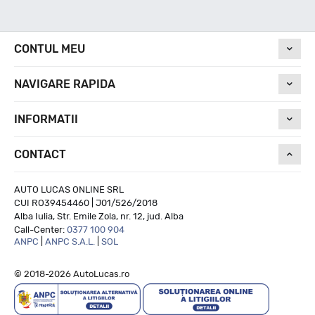
Nivel de zgomot
CONTUL MEU
NAVIGARE RAPIDA
73
INFORMATII
Run On Flat
CONTACT
NU
AUTO LUCAS ONLINE SRL
CUI RO39454460 | J01/526/2018
Alba Iulia, Str. Emile Zola, nr. 12, jud. Alba
Call-Center:
0377 100 904
ANPC
|
ANPC S.A.L.
|
SOL
© 2018-2026 AutoLucas.ro