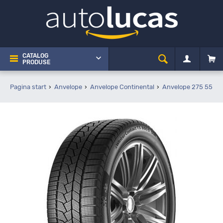
CATALOG
PRODUSE
Pagina start
Anvelope
Anvelope Continental
Anvelope 275 55 R