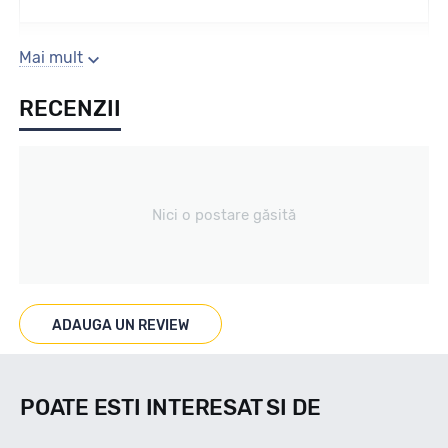
Sezon
Mai mult
RECENZII
Iarna
Tip vechicul
Nici o postare găsită
Car4x4
Marcat M+S
ADAUGA UN REVIEW
DA
POATE ESTI INTERESAT SI DE
Indice viteza