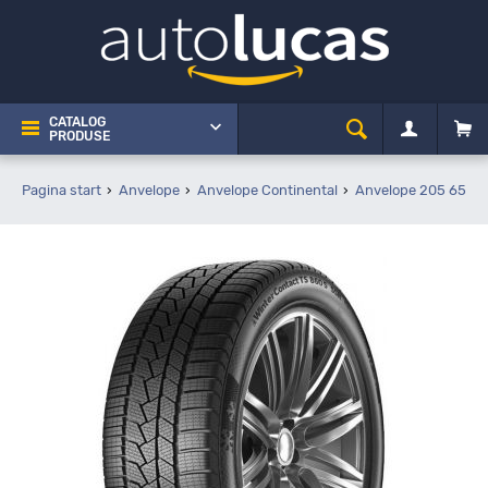
CATALOG
PRODUSE
Pagina start
Anvelope
Anvelope Continental
Anvelope 205 65 R1