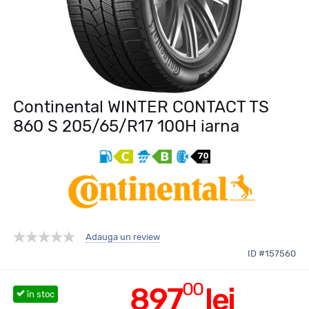
Continental WINTER CONTACT TS
860 S 205/65/R17 100H iarna
Adauga un review
ID #157560
00
897
lei
în stoc