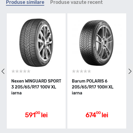
Produse similare
Produse vazute recent
H - max 210km/h
Indice greutate
100
Clasa de eficienta
Nexen WINGUARD SPORT
Barum POLARIS 6
3 205/65/R17 100V XL
205/65/R17 100H XL
iarna
iarna
C
Aderenta pe carosabil ud
00
00
591
lei
674
lei
B