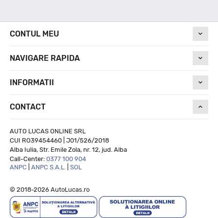
Nivel de zgomot
CONTUL MEU
NAVIGARE RAPIDA
70
INFORMATII
Run On Flat
CONTACT
NU
AUTO LUCAS ONLINE SRL
CUI RO39454460 | J01/526/2018
Alba Iulia, Str. Emile Zola, nr. 12, jud. Alba
Call-Center:
0377 100 904
ANPC
|
ANPC S.A.L.
|
SOL
© 2018-2026 AutoLucas.ro