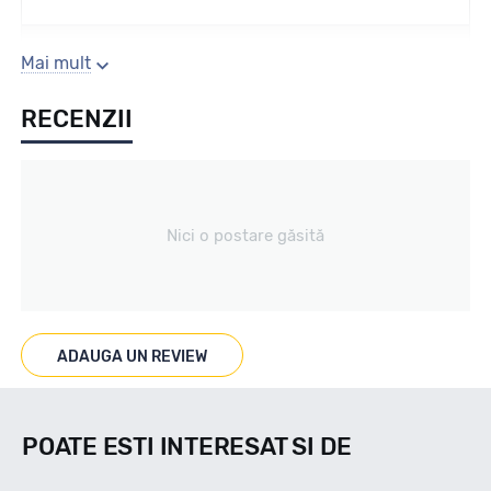
Sezon
Mai mult
RECENZII
Iarna
Tip vechicul
Nici o postare găsită
Turisme
Marcat M+S
ADAUGA UN REVIEW
DA
POATE ESTI INTERESAT SI DE
Indice viteza