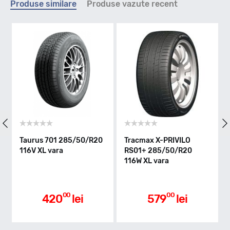
Produse similare
Produse vazute recent
W - max 270km/h
Indice greutate
116
Clasa de eficienta
us 701 285/50/R20
Tracmax X-PRIVILO
Fulda 4X4
 XL vara
RS01+ 285/50/R20
285/50/R2
116W XL vara
B
Aderenta pe carosabil ud
00
00
420
lei
579
lei
85
A