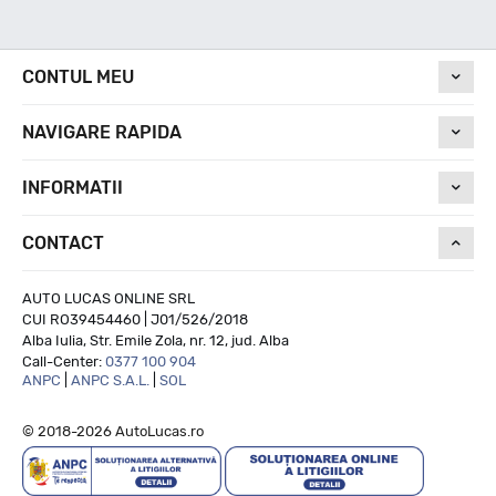
Nivel de zgomot
CONTUL MEU
NAVIGARE RAPIDA
73
INFORMATII
Run On Flat
CONTACT
NU
AUTO LUCAS ONLINE SRL
CUI RO39454460 | J01/526/2018
Alba Iulia, Str. Emile Zola, nr. 12, jud. Alba
Call-Center:
0377 100 904
ANPC
|
ANPC S.A.L.
|
SOL
© 2018-2026 AutoLucas.ro