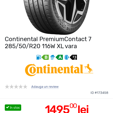
Continental PremiumContact 7
285/50/R20 116W XL vara
Adauga un review
ID #173458
00
1495
lei
în stoc