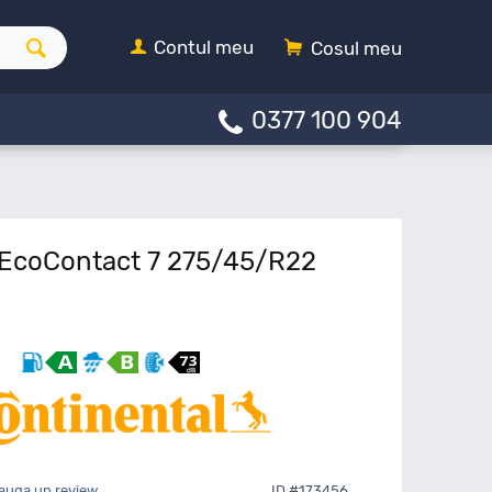
Contul meu
Cosul meu
0377 100 904
 EcoContact 7 275/45/R22
auga un review
ID #173456