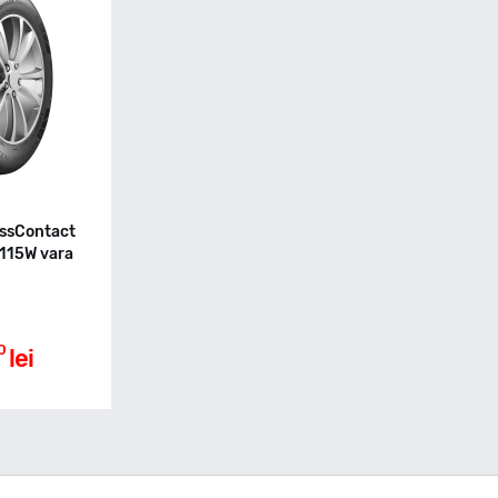
ossContact
115W vara
0
lei