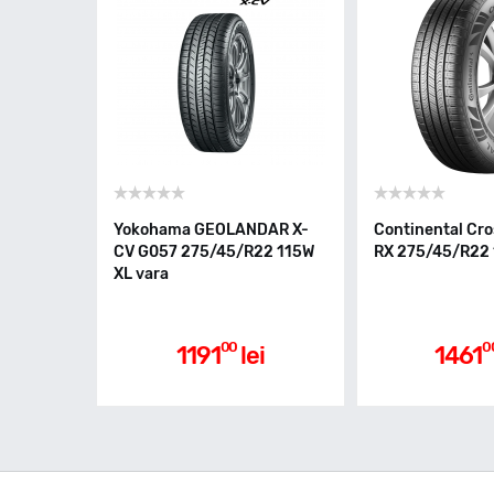
Yokohama GEOLANDAR X-
Continental Cr
CV G057 275/45/R22 115W
RX 275/45/R22 
XL vara
00
0
1191
lei
1461