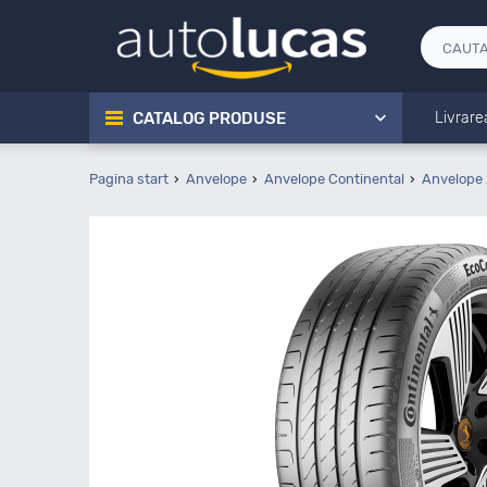
CATALOG PRODUSE
Livrare
Pagina start
Anvelope
Anvelope Continental
Anvelope