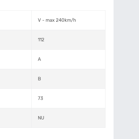
V - max 240km/h
112
A
B
73
NU