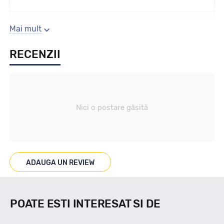
Sezon
Mai mult
RECENZII
Vara
Tip vechicul
Nici o postare găsită
Turisme
Marcaje
ADAUGA UN REVIEW
POATE ESTI INTERESAT SI DE
Indice viteza