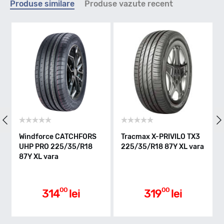
Produse similare
Produse vazute recent
Y - max 300km/h
Indice greutate
87
Clasa de eficienta
Windforce CATCHFORS
Tracmax X-PRIVILO TX3
S
UHP PRO 225/35/R18
225/35/R18 87Y XL vara
2
D
87Y XL vara
Aderenta pe carosabil ud
00
00
314
lei
319
lei
B