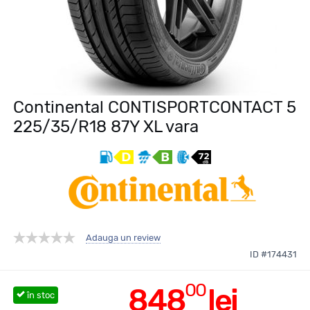
Continental CONTISPORTCONTACT 5
225/35/R18 87Y XL vara
Adauga un review
ID #174431
00
848
lei
în stoc