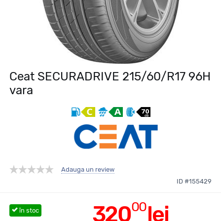
Ceat SECURADRIVE 215/60/R17 96H
vara
Adauga un review
ID #155429
00
320
lei
în stoc