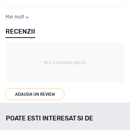
Sezon
Mai mult
RECENZII
Vara
Tip vechicul
Nici o postare găsită
Turisme
Marcaje
ADAUGA UN REVIEW
Nu
POATE ESTI INTERESAT SI DE
Indice viteza