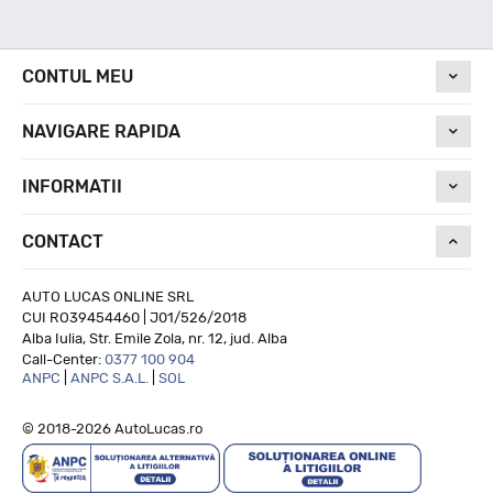
Nivel de zgomot
CONTUL MEU
NAVIGARE RAPIDA
70
INFORMATII
Run On Flat
CONTACT
NU
AUTO LUCAS ONLINE SRL
CUI RO39454460 | J01/526/2018
Alba Iulia, Str. Emile Zola, nr. 12, jud. Alba
Call-Center:
0377 100 904
ANPC
|
ANPC S.A.L.
|
SOL
© 2018-2026 AutoLucas.ro