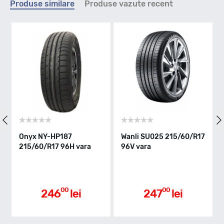
Produse similare
Produse vazute recent
H - max 210km/h
Indice greutate
96
Clasa de eficienta
Onyx NY-HP187
Wanli SU025 215/60/R17
Leao 
215/60/R17 96H vara
96V vara
HP100
vara
C
Aderenta pe carosabil ud
00
00
246
lei
247
lei
A