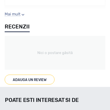
Sezon
Mai mult
RECENZII
All season
Tip vechicul
Nici o postare găsită
Turisme
Marcaje
ADAUGA UN REVIEW
M+S 3PMSF
POATE ESTI INTERESAT SI DE
Indice viteza