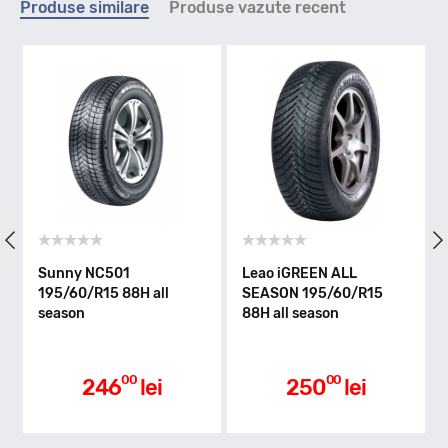
Produse similare
Produse vazute recent
V - max 240km/h
Indice greutate
92
Clasa de eficienta
Sunny NC501
Leao iGREEN ALL
A
195/60/R15 88H all
SEASON 195/60/R15
1
season
88H all season
s
C
Aderenta pe carosabil ud
00
00
246
lei
250
lei
B