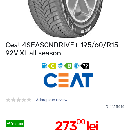
Ceat 4SEASONDRIVE+ 195/60/R15
92V XL all season
Adauga un review
ID #155414
00
273
lei
în stoc