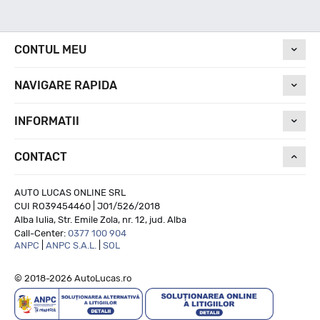
Nivel de zgomot
CONTUL MEU
NAVIGARE RAPIDA
70
INFORMATII
Run On Flat
CONTACT
NU
AUTO LUCAS ONLINE SRL
CUI RO39454460 | J01/526/2018
Alba Iulia, Str. Emile Zola, nr. 12, jud. Alba
Call-Center:
0377 100 904
ANPC
|
ANPC S.A.L.
|
SOL
© 2018-2026 AutoLucas.ro