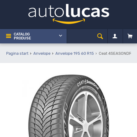
CATALOG
PRODUSE
Pagina start
Anvelope
Anvelope 195 60 R15
Ceat 4SEASONDRIVE+