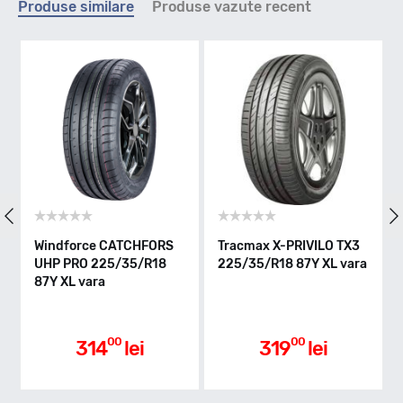
Produse similare
Produse vazute recent
Y - max 300km/h
Indice greutate
87
Clasa de eficienta
Windforce CATCHFORS
Tracmax X-PRIVILO TX3
UHP PRO 225/35/R18
225/35/R18 87Y XL vara
87Y XL vara
D
Aderenta pe carosabil ud
00
00
314
lei
319
lei
A