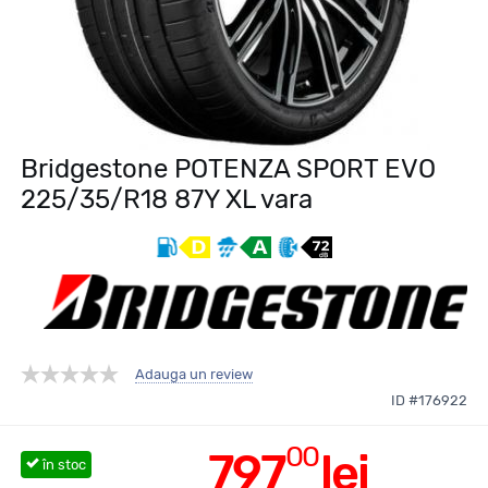
Bridgestone POTENZA SPORT EVO
225/35/R18 87Y XL vara
Adauga un review
ID #176922
00
797
lei
în stoc