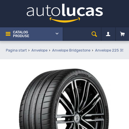
CATALOG
PRODUSE
Pagina start
Anvelope
Anvelope Bridgestone
Anvelope 225 35 R