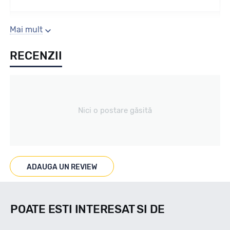
Sezon
Mai mult
RECENZII
Vara
Tip vechicul
Nici o postare găsită
nespecificat
Marcaje
ADAUGA UN REVIEW
Enliten
POATE ESTI INTERESAT SI DE
Indice viteza