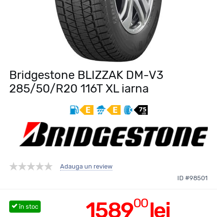
Bridgestone BLIZZAK DM-V3
285/50/R20 116T XL iarna
Adauga un review
ID #98501
00
1589
lei
în stoc