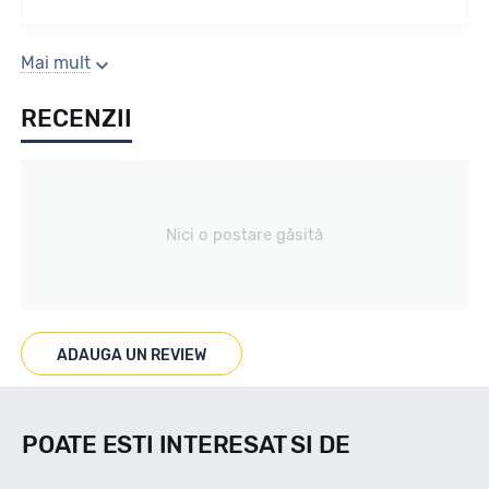
Sezon
Mai mult
RECENZII
IARNA
Tip vechicul
Nici o postare găsită
4X4
Marcat M+S
ADAUGA UN REVIEW
M+S/3PMSF
POATE ESTI INTERESAT SI DE
Indice viteza