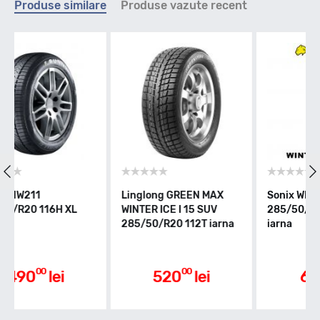
Produse similare
Produse vazute recent
T - max 190km/h
Indice greutate
116
Clasa de eficienta
 GREEN MAX
Sonix WINTER XPRO 999
Bridgestone B
E I 15 SUV
285/50/R20 116H XL
DM-V3 285/50/
20 112T iarna
iarna
XL iarna
E
Aderenta pe carosabil ud
00
00
00
20
lei
673
lei
1494
E