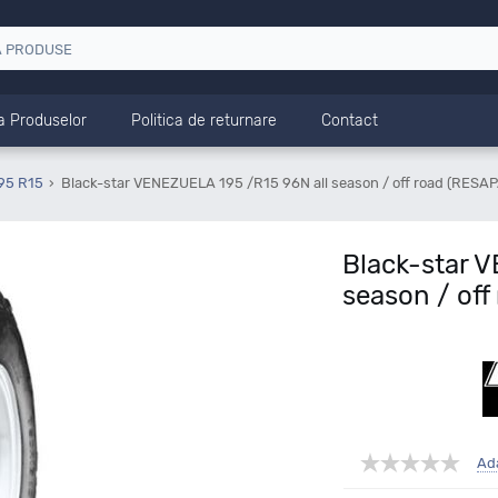
a Produselor
Politica de returnare
Contact
95 R15
Black-star VENEZUELA 195 /R15 96N all season / off road (RESAP
Black-star 
season / off
Ad