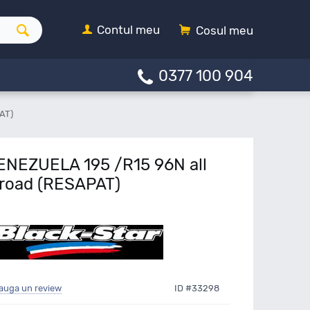
Contul meu
Cosul meu
0377 100 904
AT)
VENEZUELA 195 /R15 96N all
 road (RESAPAT)
auga un review
ID #33298