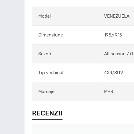
Model
VENEZUELA
Dimensiune
195//R15
Sezon
All season / O
Tip vechicul
4X4/SUV
Marcaje
M+S
RECENZII