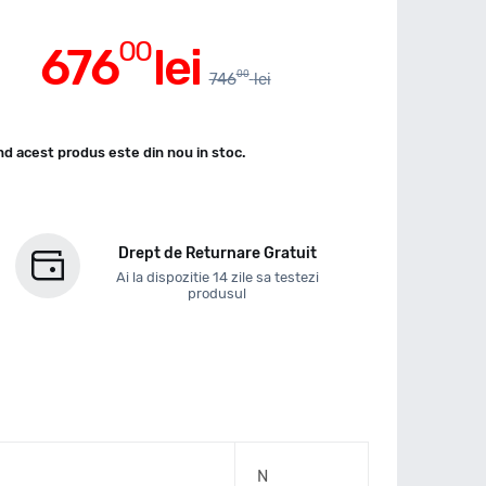
00
676
lei
00
746
lei
d acest produs este din nou in stoc.
Drept de Returnare Gratuit
Ai la dispozitie 14 zile sa testezi
produsul
N