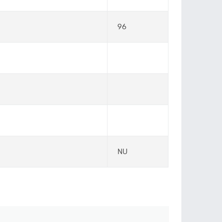
96
NU