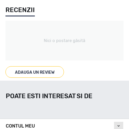
RECENZII
All season / Off Road
Tip vechicul
Nici o postare găsită
4X4/SUV
Marcaje
ADAUGA UN REVIEW
M+S
POATE ESTI INTERESAT SI DE
Indice viteza
N
CONTUL MEU