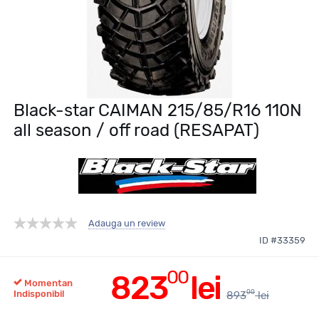
Black-star CAIMAN 215/85/R16 110N
all season / off road (RESAPAT)
Adauga un review
ID #33359
00
823
lei
Momentan
00
Indisponibil
893
lei