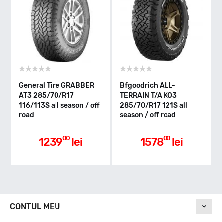
Indice greutate
121/118
Clasa de eficienta
General Tire GRABBER
Bfgoodrich ALL-
AT3 285/70/R17
TERRAIN T/A KO3
116/113S all season / off
285/70/R17 121S all
E
road
season / off road
Aderenta pe carosabil ud
00
00
1239
lei
1578
lei
B
Nivel de zgomot
CONTUL MEU