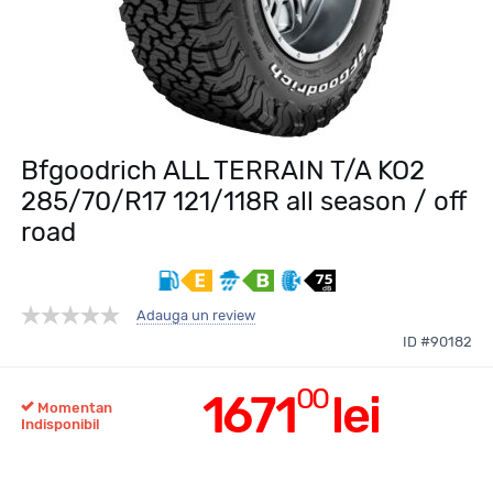
Bfgoodrich ALL TERRAIN T/A KO2
285/70/R17 121/118R all season / off
road
Adauga un review
ID #90182
00
1671
lei
Momentan
Indisponibil