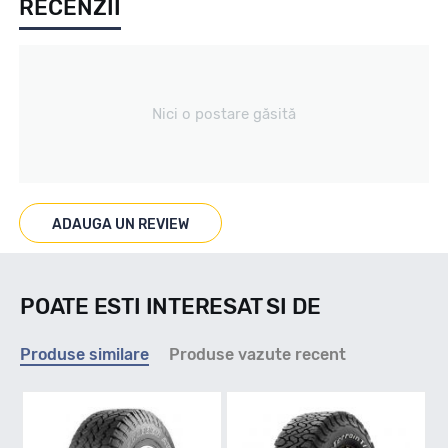
RECENZII
All season / Off Road
Tip vechicul
Nici o postare găsită
Car4x4
Marcat M+S
ADAUGA UN REVIEW
DA
POATE ESTI INTERESAT SI DE
Indice viteza
Produse similare
Produse vazute recent
R - max 170km/h