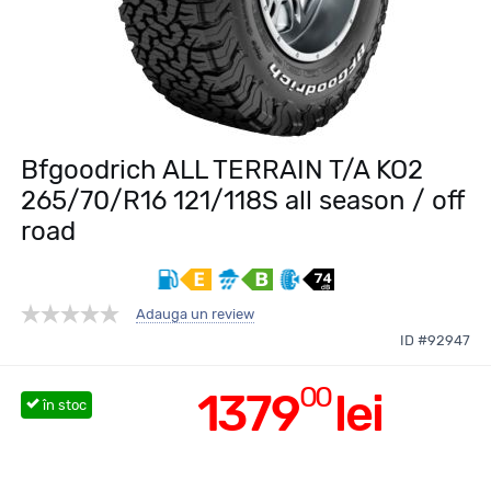
Bfgoodrich ALL TERRAIN T/A KO2
265/70/R16 121/118S all season / off
road
Adauga un review
ID #92947
00
1379
lei
în stoc