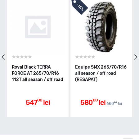
S - max 180km/h
-
15%
Indice greutate
121/118
Clasa de eficienta
Royal Black TERRA
Equipe SMX 265/70/R16
FORCE AT 265/70/R16
all season / off road
112T all season / off road
(RESAPAT)
E
Aderenta pe carosabil ud
00
00
547
lei
580
lei
00
680
lei
B