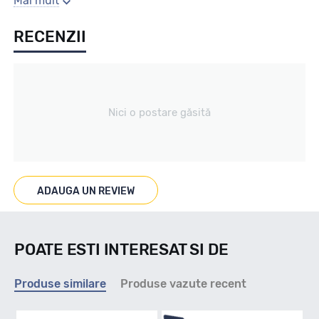
Mai mult
RECENZII
All season / Off Road
Tip vechicul
Nici o postare găsită
Car4x4
Marcat M+S
ADAUGA UN REVIEW
DA
POATE ESTI INTERESAT SI DE
Indice viteza
Produse similare
Produse vazute recent