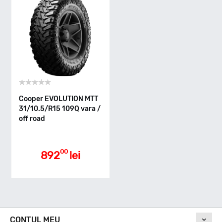
Indice greutate
109
Clasa de eficienta
Cooper EVOLUTION MTT
31/10.5/R15 109Q vara /
off road
Aderenta pe carosabil ud
00
892
lei
Nivel de zgomot
CONTUL MEU