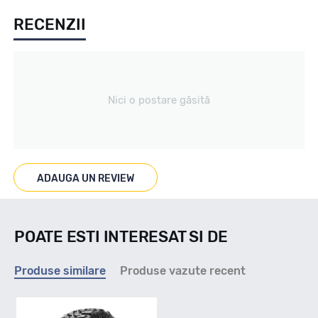
RECENZII
Vara / Off Road
Tip vechicul
Nici o postare găsită
4X4/SUV
Marcaje
ADAUGA UN REVIEW
P.O.R.
POATE ESTI INTERESAT SI DE
Indice viteza
Produse similare
Produse vazute recent
Q