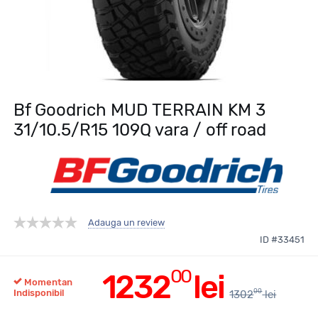
Bf Goodrich MUD TERRAIN KM 3
31/10.5/R15 109Q vara / off road
Adauga un review
ID #33451
00
1232
lei
Momentan
00
Indisponibil
1302
lei