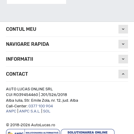
B
Nivel de zgomot
CONTUL MEU
NAVIGARE RAPIDA
74
INFORMATII
Run On Flat
CONTACT
NU
AUTO LUCAS ONLINE SRL
CUI RO39454460 | J01/526/2018
Alba Iulia, Str. Emile Zola, nr. 12, jud. Alba
Call-Center:
0377 100 904
ANPC
|
ANPC S.A.L.
|
SOL
© 2018-2026 AutoLucas.ro