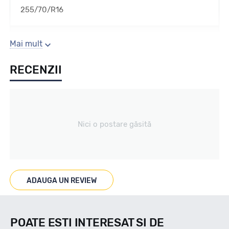
255/70/R16
Sezon
Mai mult
RECENZII
All season / Off Road
Tip vechicul
Nici o postare găsită
Car4x4
Marcat M+S
ADAUGA UN REVIEW
DA
POATE ESTI INTERESAT SI DE