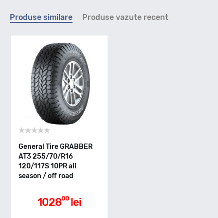
Indice viteza
Produse similare
Produse vazute recent
S - max 180km/h
Indice greutate
120/117
Clasa de eficienta
General Tire GRABBER
AT3 255/70/R16
120/117S 10PR all
E
season / off road
Aderenta pe carosabil ud
00
1028
lei