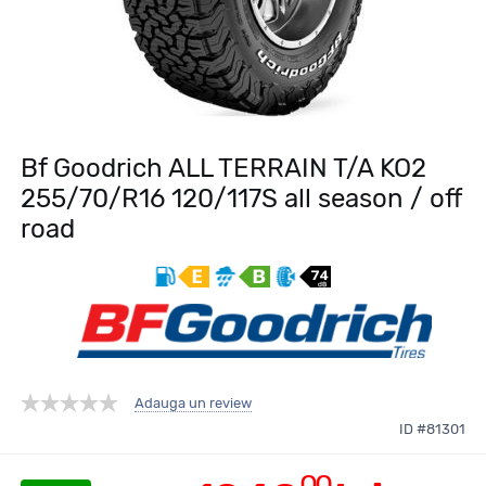
Bf Goodrich ALL TERRAIN T/A KO2
255/70/R16 120/117S all season / off
road
Adauga un review
ID #81301
00