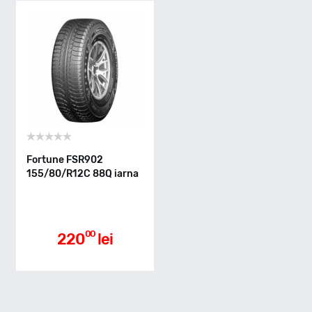
Indice greutate
88
Clasa de eficienta
Fortune FSR902
155/80/R12C 88Q iarna
D
Aderenta pe carosabil ud
00
220
lei
C
Nivel de zgomot