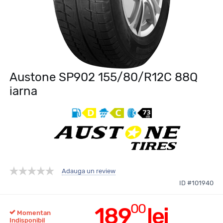
Austone SP902 155/80/R12C 88Q
iarna
Adauga un review
ID #101940
00
189
lei
Momentan
Indisponibil