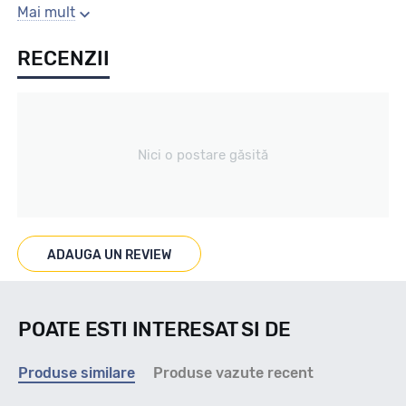
Sezon
Mai mult
RECENZII
Iarna
Tip vechicul
Nici o postare găsită
Autoutilitare
Marcaje
ADAUGA UN REVIEW
POATE ESTI INTERESAT SI DE
Indice viteza
Produse similare
Produse vazute recent
Q - max 160km/h