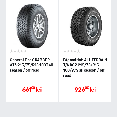
T - max 190km/h
Indice greutate
100
Clasa de eficienta
General Tire GRABBER
Bfgoodrich ALL TERRAIN
AT3 215/75/R15 100T all
T/A KO2 215/75/R15
season / off road
100/97S all season / off
E
road
Aderenta pe carosabil ud
00
00
661
lei
926
lei
C