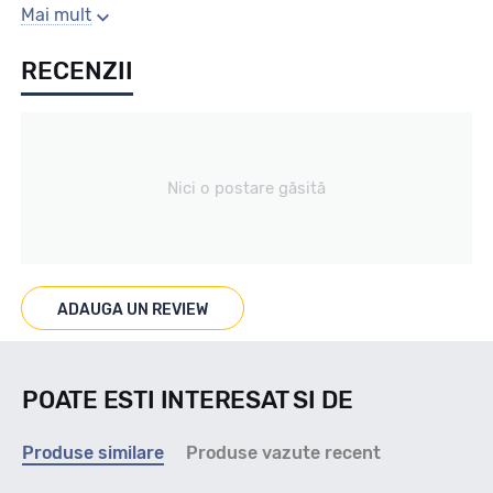
Sezon
Mai mult
RECENZII
All season / Off Road
Tip vechicul
Nici o postare găsită
4X4/SUV
Marcaje
ADAUGA UN REVIEW
A/T
POATE ESTI INTERESAT SI DE
Indice viteza
Produse similare
Produse vazute recent