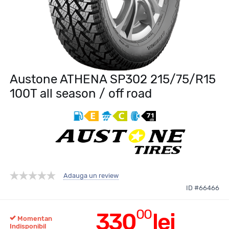
Austone ATHENA SP302 215/75/R15
100T all season / off road
Adauga un review
ID #66466
00
330
lei
Momentan
Indisponibil