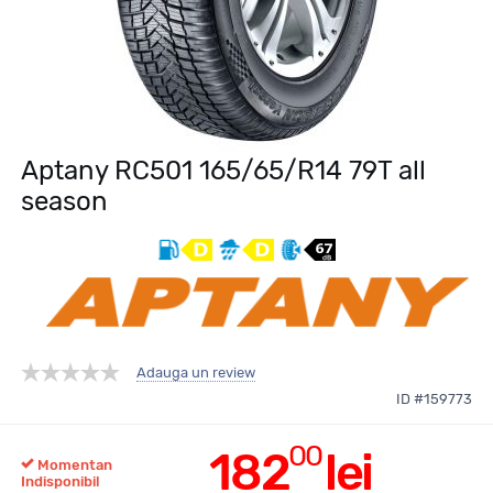
Aptany RC501 165/65/R14 79T all
season
Adauga un review
ID #159773
00
182
lei
Momentan
Indisponibil