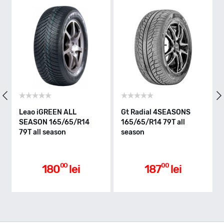
T - max 190km/h
Indice greutate
79
Clasa de eficienta
Gt Radial 4SEASONS
Aptany RC501
Ro
165/65/R14 79T all
165/65/R14 79T all
R
season
season
16
D
se
Aderenta pe carosabil ud
00
00
187
lei
197
lei
D