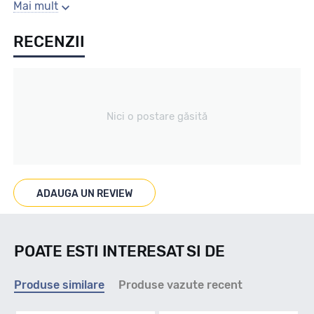
Sezon
Mai mult
RECENZII
All season
Tip vechicul
Nici o postare găsită
Turisme
Marcaje
ADAUGA UN REVIEW
M+S
POATE ESTI INTERESAT SI DE
Indice viteza
Produse similare
Produse vazute recent