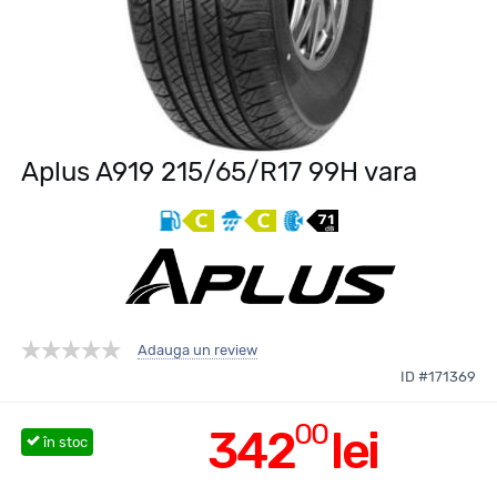
Aplus A919 215/65/R17 99H vara
Adauga un review
ID #171369
00
342
lei
în stoc