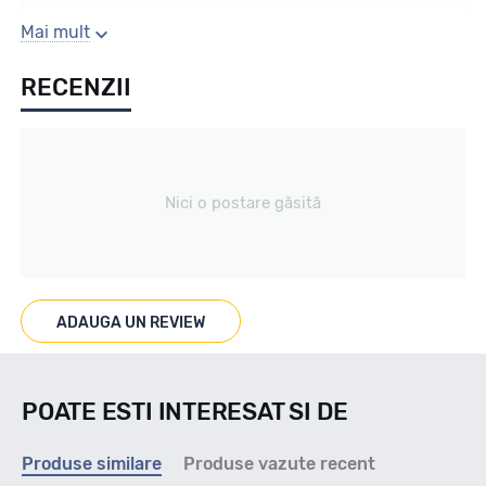
Sezon
Mai mult
RECENZII
Vara
Tip vechicul
Nici o postare găsită
4x4
Marcaje
ADAUGA UN REVIEW
POATE ESTI INTERESAT SI DE
Indice viteza
Produse similare
Produse vazute recent