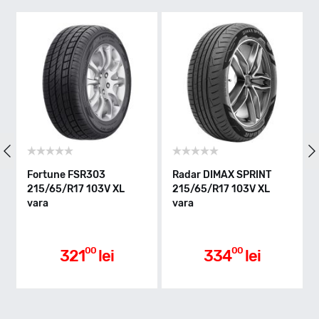
H - max 210km/h
Indice greutate
99
Clasa de eficienta
Fortune FSR303
Radar DIMAX SPRINT
215/65/R17 103V XL
215/65/R17 103V XL
C
vara
vara
Aderenta pe carosabil ud
00
00
321
lei
334
lei
C