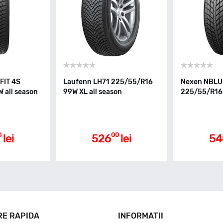
FIT 4S
Laufenn LH71 225/55/R16
Nexen NBL
 all season
99W XL all season
225/55/R16 
0
00
lei
526
lei
54
RE RAPIDA
INFORMATII