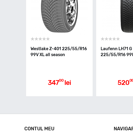
Westlake Z-401 225/55/R16
Laufenn LH71 G 
99V XL all season
225/55/R16 99W
00
0
347
lei
520
CONTUL MEU
NAVIGA