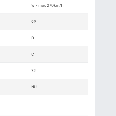
W - max 270km/h
99
D
C
72
NU