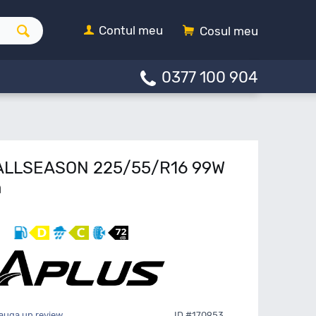
Contul meu
Cosul meu
0377 100 904
 ALLSEASON 225/55/R16 99W
n
auga un review
ID #170953