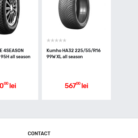
UE 4SEASON
Kumho HA32 225/55/R16
95H all season
99W XL all season
00
00
0
lei
567
lei
CONTACT