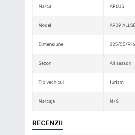
Marca
APLUS
Model
A909 ALLS
Dimensiune
225/55/R16
Sezon
All season
Tip vechicul
turism
Marcaje
M+S
RECENZII