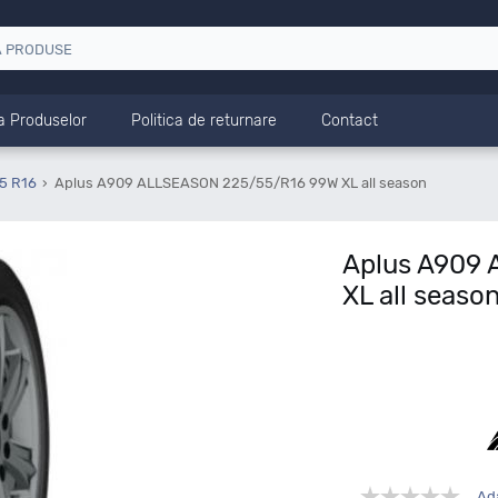
a Produselor
Politica de returnare
Contact
5 R16
Aplus A909 ALLSEASON 225/55/R16 99W XL all season
Aplus A909
XL all seaso
Ad