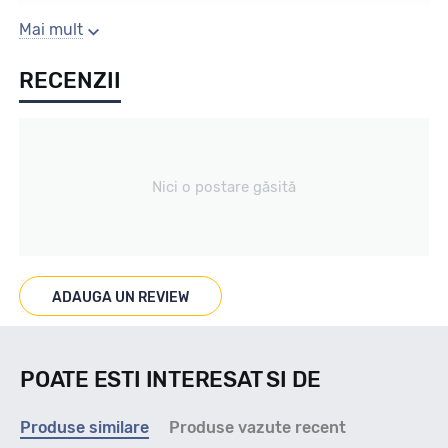
Sezon
Mai mult
RECENZII
Iarna
Tip vechicul
Nici o postare găsită
Turism
Marcaje
ADAUGA UN REVIEW
M+S 3PMSF
POATE ESTI INTERESAT SI DE
Indice viteza
Produse similare
Produse vazute recent