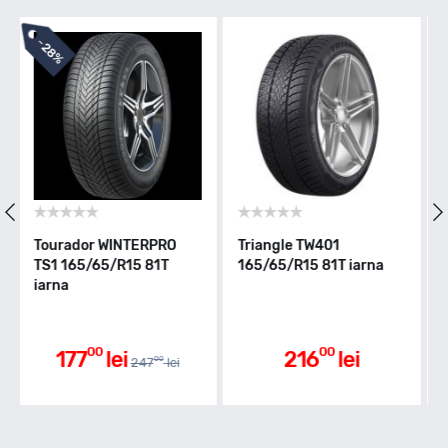
T - max 190km/h
Indice greutate
81
Clasa de eficienta
Triangle TW401
Imperial SNOWDRAGON
Ze
165/65/R15 81T iarna
HP 165/65/R15 81T iarna
16
D
Aderenta pe carosabil ud
00
00
216
lei
217
lei
C