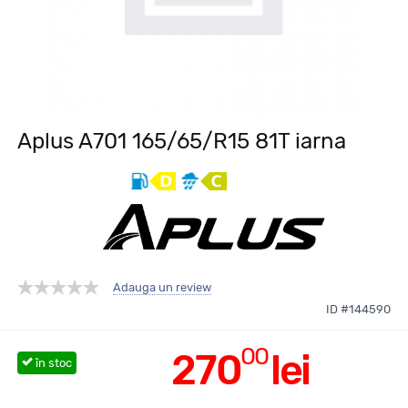
Aplus A701 165/65/R15 81T iarna
Adauga un review
ID #144590
00
270
lei
în stoc