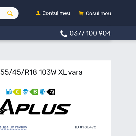
Contul meu
Cosul meu
0377 100 904
255/45/R18 103W XL vara
auga un review
ID #180478