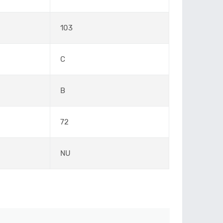
103
C
B
72
NU