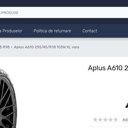
a Produselor
Politica de returnare
Contact
5 R18
Aplus A610 255/45/R18 103W XL vara
Aplus A610 
Ad