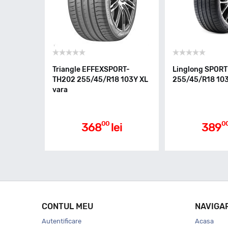
Triangle EFFEXSPORT-
Linglong SPOR
TH202 255/45/R18 103Y XL
255/45/R18 103
vara
00
0
368
lei
389
CONTUL MEU
NAVIGA
Autentificare
Acasa