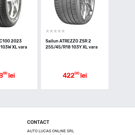
C100 2023
Sailun ATREZZO ZSR 2
103W XL vara
255/45/R18 103Y XL vara
00
00
8
lei
422
lei
CONTACT
AUTO LUCAS ONLINE SRL