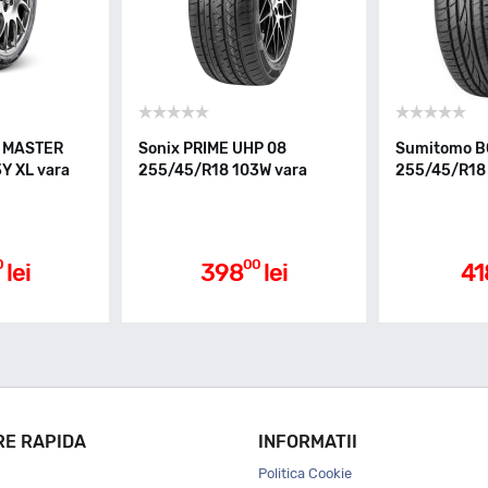
T MASTER
Sonix PRIME UHP 08
Sumitomo B
Y XL vara
255/45/R18 103W vara
255/45/R18 
0
00
lei
398
lei
41
RE RAPIDA
INFORMATII
Politica Cookie