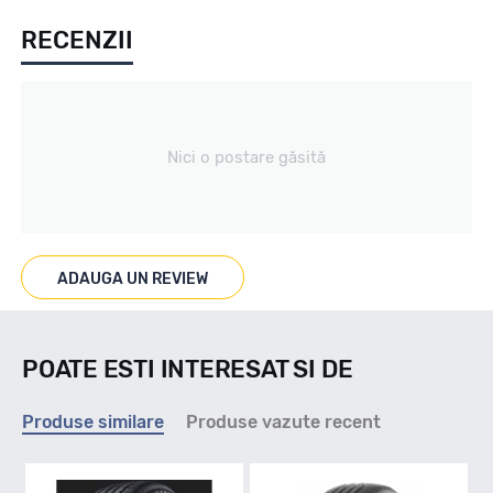
RECENZII
Vara
Tip vechicul
Nici o postare găsită
turism
Marcaje
ADAUGA UN REVIEW
POATE ESTI INTERESAT SI DE
Indice viteza
Produse similare
Produse vazute recent
Y - max 300km/h