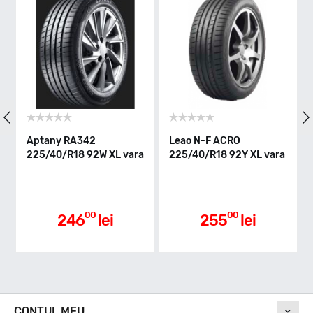
Indice greutate
92
Clasa de eficienta
Aptany RA342
Leao N-F ACRO
225/40/R18 92W XL vara
225/40/R18 92Y XL vara
D
Aderenta pe carosabil ud
00
00
246
lei
255
lei
C
Nivel de zgomot
CONTUL MEU