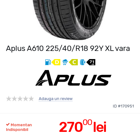
Aplus A610 225/40/R18 92Y XL vara
Adauga un review
ID #170951
00
270
lei
Momentan
Indisponibil