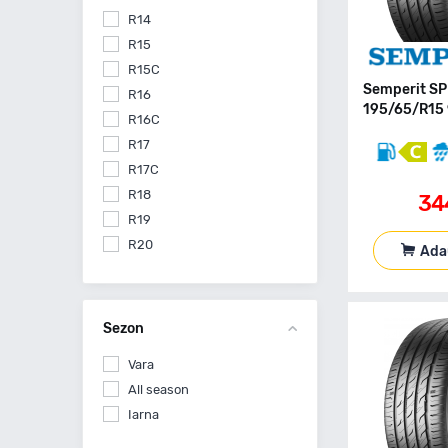
R14
R15
R15C
Semperit SP
R16
195/65/R15 
R16C
R17
R17C
R18
34
R19
R20
Ada
R21
Sezon
Vara
All season
Iarna