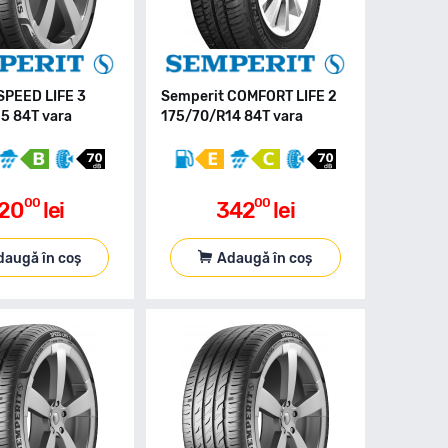
SPEED LIFE 3
Semperit COMFORT LIFE 2
5 84T vara
175/70/R14 84T vara
00
00
20
lei
342
lei
daugă în coș
Adaugă în coș