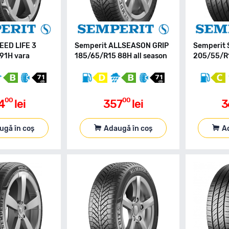
EED LIFE 3
Semperit ALLSEASON GRIP
Semperit 
91H vara
185/65/R15 88H all season
205/55/R1
00
00
4
lei
357
lei
3
ugă în coș
Adaugă în coș
A