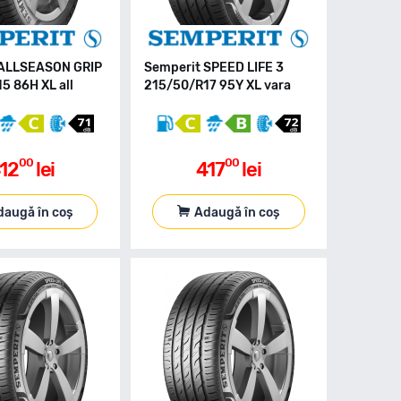
 ALLSEASON GRIP
Semperit SPEED LIFE 3
5 86H XL all
215/50/R17 95Y XL vara
00
00
12
lei
417
lei
daugă în coș
Adaugă în coș