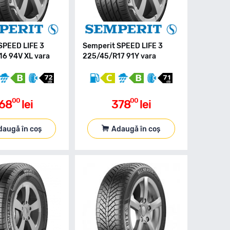
SPEED LIFE 3
Semperit SPEED LIFE 3
6 94V XL vara
225/45/R17 91Y vara
00
00
68
lei
378
lei
daugă în coș
Adaugă în coș