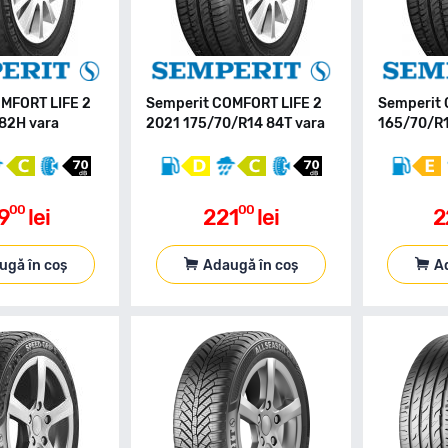
MFORT LIFE 2
Semperit COMFORT LIFE 2
Semperit 
82H vara
2021 175/70/R14 84T vara
165/70/R1
00
00
9
lei
221
lei
2
ugă în coș
Adaugă în coș
A