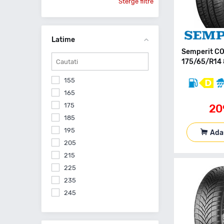
Sterge filtre
Latime
Semperit CO
175/65/R14 
155
165
175
20
185
195
Ada
205
215
225
235
245
255
265