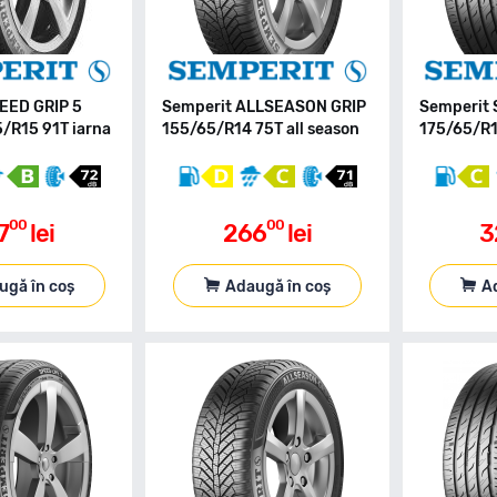
EED GRIP 5
Semperit ALLSEASON GRIP
Semperit 
/R15 91T iarna
155/65/R14 75T all season
175/65/R1
00
00
7
lei
266
lei
3
ugă în coș
Adaugă în coș
A