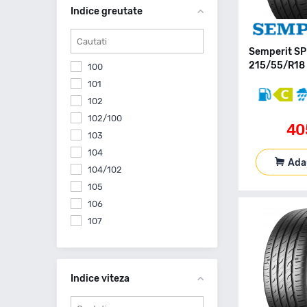
Comforser
Indice greutate
Continental
Cooper
Semperit SP
Cst By Maxxis
215/55/R18 
100
Debica
101
Delinte
102
Delmax
102/100
Diplomat
40
103
Diplomat Made By Goodyear
104
Diversen
Ada
104/102
Double Coin
105
Doublestar
106
Dunlop
107
Equipe
108
Evergreen
109
Falken
109/107
Indice viteza
Feu Vert
110
Firemax
112/110