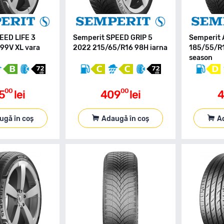
EED LIFE 3
Semperit SPEED GRIP 5
Semperit
99V XL vara
2022 215/65/R16 98H iarna
185/55/R1
season
00
00
5
lei
409
lei
4
ugă în coș
Adaugă în coș
A