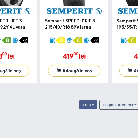
EED LIFE 3
Semperit SPEED-GRIP 5
Semperit 
92Y XL vara
215/40/R18 89V iarna
195/55/R1
00
00
8
lei
419
lei
4
ugă în coș
Adaugă în coș
A
1 din 5
Pagina urmatoare