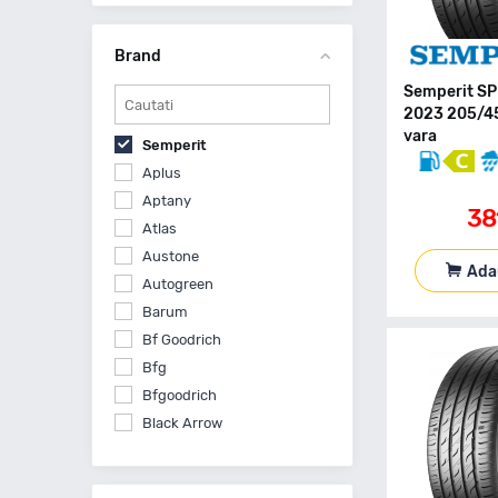
Brand
Semperit SP
2023 205/4
vara
Semperit
Aplus
Aptany
38
Atlas
Austone
Ada
Autogreen
Barum
Bf Goodrich
Bfg
Bfgoodrich
Black Arrow
Bridgestone
Ceat