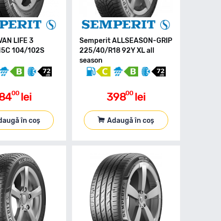
VAN LIFE 3
Semperit ALLSEASON-GRIP
15C 104/102S
225/40/R18 92Y XL all
season
00
00
84
lei
398
lei
daugă în coș
Adaugă în coș