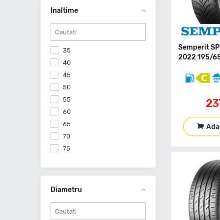
275
Inaltime
295
Semperit SP
35
2022 195/65
40
45
50
55
23
60
65
Ada
70
75
Diametru