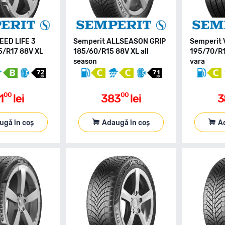
EED LIFE 3
Semperit ALLSEASON GRIP
Semperit 
5/R17 88V XL
185/60/R15 88V XL all
195/70/R
season
vara
00
00
1
lei
383
lei
3
ugă în coș
Adaugă în coș
A