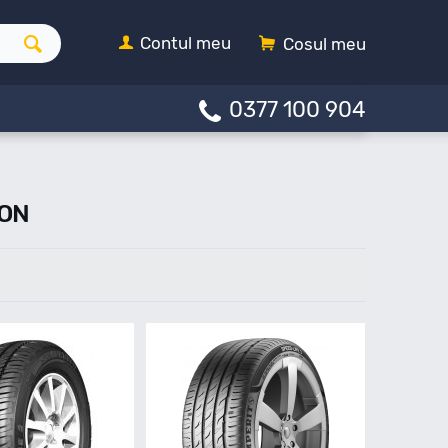
Contul meu
Cosul meu
0377 100 904
SON