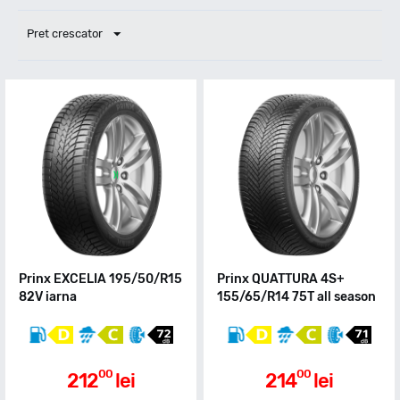
Pret crescator
Prinx EXCELIA 195/50/R15
Prinx QUATTURA 4S+
82V iarna
155/65/R14 75T all season
00
00
212
lei
214
lei