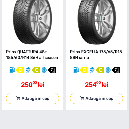
Prinx QUATTURA 4S+
Prinx EXCELIA 175/65/R15
185/60/R14 86H all season
88H iarna
00
00
250
lei
254
lei
Adaugă în coș
Adaugă în coș