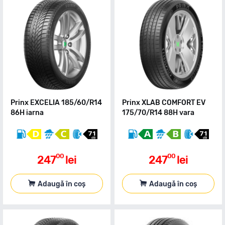
Prinx EXCELIA 185/60/R14
Prinx XLAB COMFORT EV
86H iarna
175/70/R14 88H vara
00
00
247
lei
247
lei
Adaugă în coș
Adaugă în coș