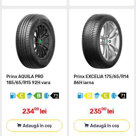
Prinx AQUILA PRO
Prinx EXCELIA 175/65/R14
185/65/R15 92H vara
86H iarna
00
00
234
lei
235
lei
Adaugă în coș
Adaugă în coș