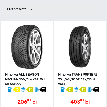
Pret crescator
Minerva ALL SEASON
Minerva TRANSPORTER2
MASTER 165/65/R14 79T
225/65/R16C 112/110T
all season
vara
00
00
206
lei
403
lei