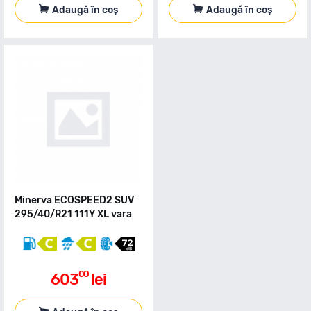
Adaugă în coș
Adaugă în coș
Minerva ECOSPEED2 SUV
295/40/R21 111Y XL vara
00
603
lei