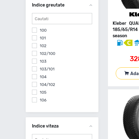
Comforser
Indice greutate
Continental
Cooper
Kleber QUA
Cst By Maxxis
185/65/R14 8
100
Debica
season
101
Delinte
102
Delmax
102/100
Diplomat
32
103
Diplomat Made By Goodyear
103/101
Diversen
Ada
104
Double Coin
104/102
Doublestar
105
Dunlop
106
Equipe
106/104
Evergreen
107
Falken
107/105
Indice viteza
Feu Vert
108
Firemax
109