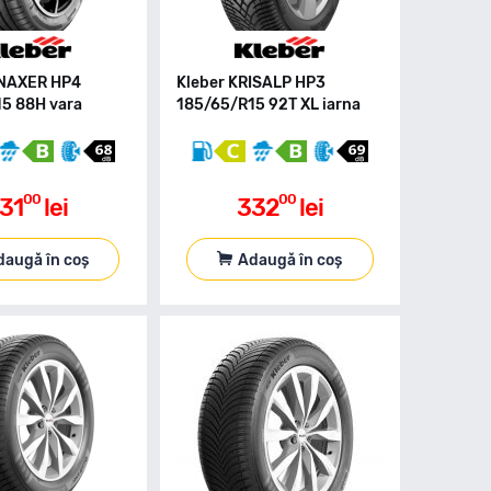
YNAXER HP4
Kleber KRISALP HP3
5 88H vara
185/65/R15 92T XL iarna
00
00
31
lei
332
lei
daugă în coș
Adaugă în coș