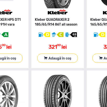
AXER HP5 DT1
Kleber QUADRAXER 2
Kleber Q
91H vara
185/65/R14 86T all season
165/65/R1
00
00
5
lei
321
lei
3
ugă în coș
Adaugă în coș
A