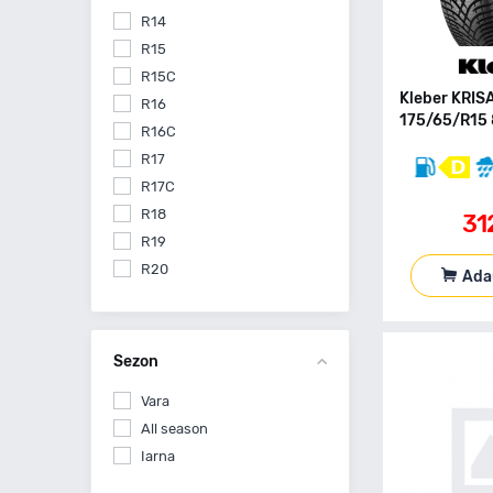
R14
R15
R15C
Kleber KRIS
R16
175/65/R15 
R16C
R17
R17C
R18
31
R19
R20
Ada
R21
Sezon
Vara
All season
Iarna