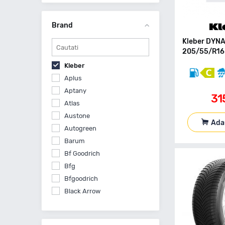
Brand
Kleber DYN
205/55/R16 
Kleber
Aplus
Aptany
31
Atlas
Austone
Ada
Autogreen
Barum
Bf Goodrich
Bfg
Bfgoodrich
Black Arrow
Bridgestone
Ceat