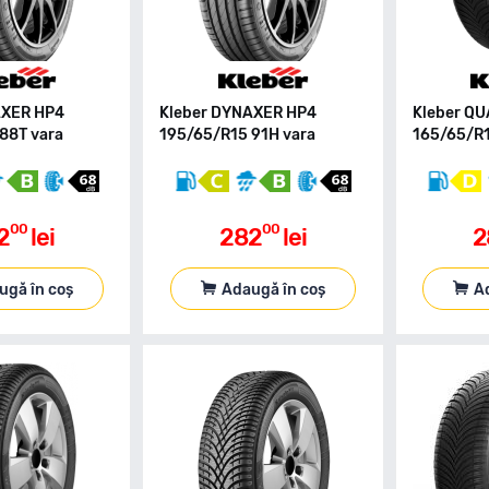
AXER HP4
Kleber DYNAXER HP4
Kleber Q
88T vara
195/65/R15 91H vara
165/65/R1
00
00
2
lei
282
lei
2
ugă în coș
Adaugă în coș
A