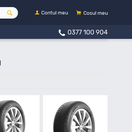
Contul meu
Cosul meu
0377 100 904
N