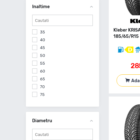
285
Inaltime
295
Kleber KRIS
35
185/65/R15 
40
45
50
55
28
60
65
Ada
70
75
Diametru