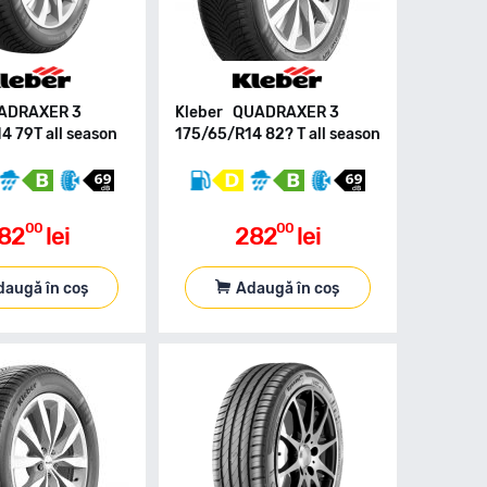
UADRAXER 3
Kleber QUADRAXER 3
4 79T all season
175/65/R14 82? T all season
00
00
82
lei
282
lei
daugă în coș
Adaugă în coș