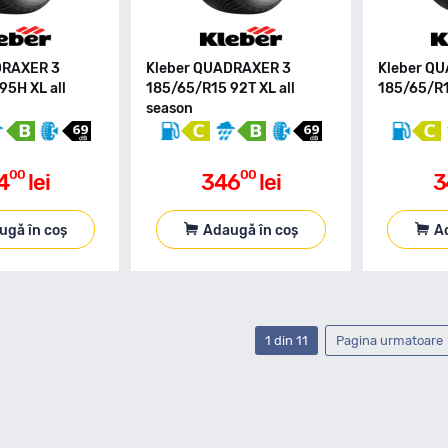
DRAXER 3
Kleber QUADRAXER 3
Kleber Q
95H XL all
185/65/R15 92T XL all
185/65/R1
season
00
00
4
lei
346
lei
3
ugă în coș
Adaugă în coș
A
1 din 11
Pagina urmatoare