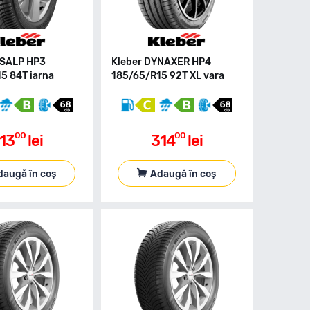
ISALP HP3
Kleber DYNAXER HP4
5 84T iarna
185/65/R15 92T XL vara
00
00
13
lei
314
lei
daugă în coș
Adaugă în coș