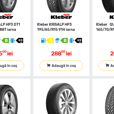
ALP HP3 DT1
Kleber KRISALP HP3
Kleber Q
88T iarna
195/65/R15 91H iarna
165/70/R14
00
00
5
lei
288
lei
2
ugă în coș
Adaugă în coș
A