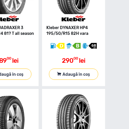
UADRAXER 3
Kleber DYNAXER HP4
 81? T all season
195/50/R15 82H vara
00
00
89
lei
290
lei
daugă în coș
Adaugă în coș