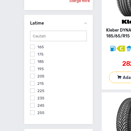
Sterge filtre
Latime
Kleber DYN
185/65/R15 
165
175
185
28
195
205
Ada
215
225
235
245
255
265
275