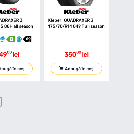
UADRAXER 3
Kleber QUADRAXER 3
5 88H all season
175/70/R14 84? T all season
00
00
49
lei
350
lei
daugă în coș
Adaugă în coș