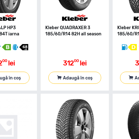
ALP HP3
Kleber QUADRAXER 3
Kleber KR
84T iarna
185/60/R14 82H all season
185/60/R1
00
00
2
lei
312
lei
3
ugă în coș
Adaugă în coș
A