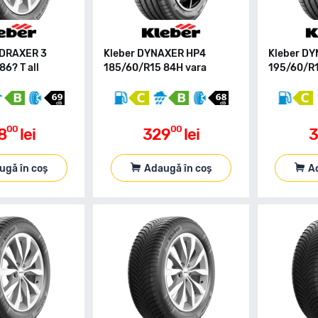
DRAXER 3
Kleber DYNAXER HP4
Kleber D
6? T all
185/60/R15 84H vara
195/60/R1
00
00
8
lei
329
lei
3
ugă în coș
Adaugă în coș
A