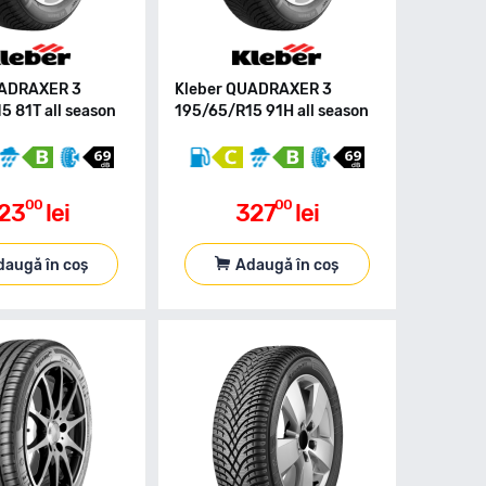
UADRAXER 3
Kleber QUADRAXER 3
5 81T all season
195/65/R15 91H all season
00
00
23
lei
327
lei
daugă în coș
Adaugă în coș