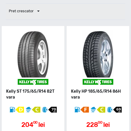
Pret crescator
Kelly ST 175/65/R14 82T
Kelly HP 185/65/R14 86H
vara
vara
00
00
204
lei
228
lei