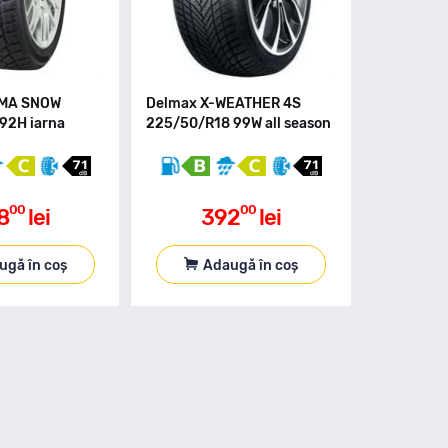
IMA SNOW
Delmax X-WEATHER 4S
92H iarna
225/50/R18 99W all season
00
00
8
lei
392
lei
ugă în coș
Adaugă în coș