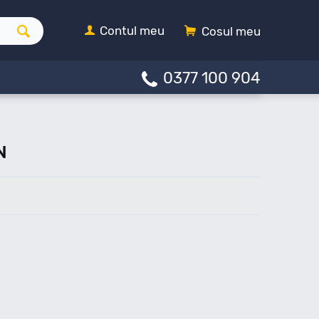
Contul meu
Cosul meu
0377 100 904
N