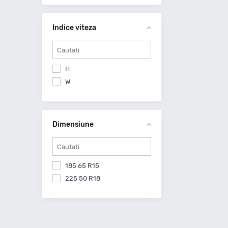
Diplomat Made By Goodyear
Diversen
Indice viteza
Double Coin
Doublestar
Dunlop
Equipe
H
Evergreen
W
Falken
Feu Vert
Firemax
Dimensiune
Firestone
Fortuna
Fortune
185 65 R15
Fronway
225 50 R18
Fulda
General
General Tire
Gislaved