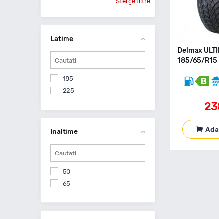
Sterge filtre
Latime
Delmax ULT
185/65/R15 
185
225
23
Ada
Inaltime
50
65