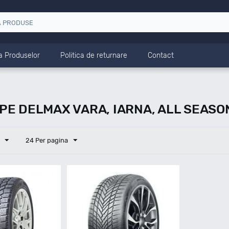
a Produselor
Politica de returnare
Contact
E DELMAX VARA, IARNA, ALL SEASO
24 Per pagina