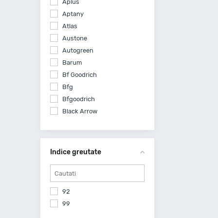
Aplus
Aptany
Atlas
Austone
Autogreen
Barum
Bf Goodrich
Bfg
Bfgoodrich
Black Arrow
Bridgestone
Ceat
Comforser
Indice greutate
Continental
Cooper
Cst By Maxxis
92
Debica
99
Diplomat