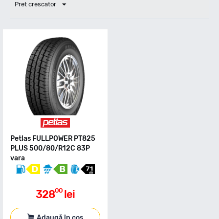
Pret crescator
Petlas FULLPOWER PT825
PLUS 500/80/R12C 83P
vara
00
328
lei
Adaugă în coș