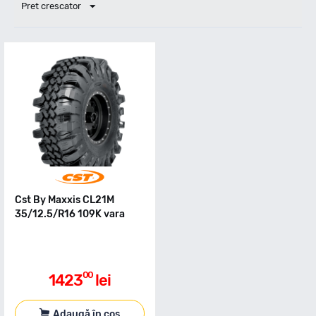
Pret crescator
Cst By Maxxis CL21M
35/12.5/R16 109K vara
00
1423
lei
Adaugă în coș