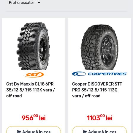
Pret crescator
Cst By Maxxis CL18 6PR
Cooper DISCOVERER STT
35/12.5/R15 113K vara /
PRO 35/12.5/R15 113Q
off road
vara / off road
00
00
956
lei
1103
lei
Adaugă în coș
Adaugă în coș