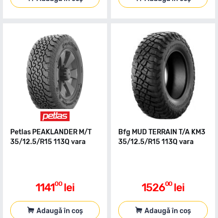
Petlas PEAKLANDER M/T
Bfg MUD TERRAIN T/A KM3
35/12.5/R15 113Q vara
35/12.5/R15 113Q vara
00
00
1141
lei
1526
lei
Adaugă în coș
Adaugă în coș