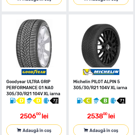
Goodyear ULTRA GRIP
Michelin PILOT ALPIN 5
PERFORMANCE G1 NA0
305/30/R21 104V XL iarna
305/30/R21 104V XL iarna
00
00
2506
lei
2538
lei
Adaugă în coș
Adaugă în coș