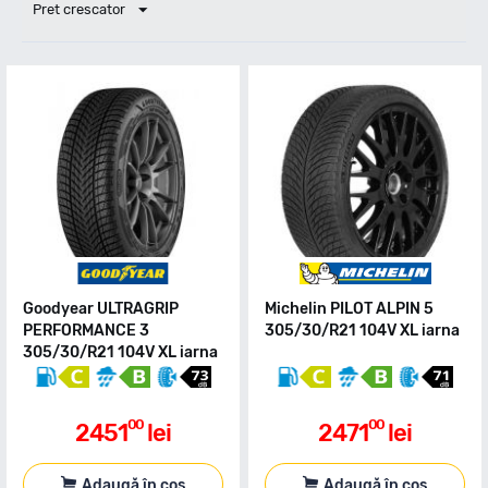
Pret crescator
Goodyear ULTRAGRIP
Michelin PILOT ALPIN 5
PERFORMANCE 3
305/30/R21 104V XL iarna
305/30/R21 104V XL iarna
00
00
2451
lei
2471
lei
Adaugă în coș
Adaugă în coș