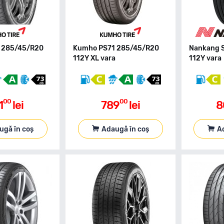
 285/45/R20
Kumho PS71 285/45/R20
Nankang 
a
112Y XL vara
112Y vara
00
00
1
lei
789
lei
8
ugă în coș
Adaugă în coș
A