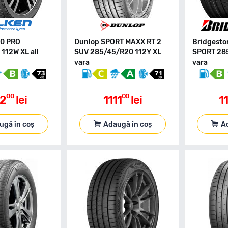
20 PRO
Dunlop SPORT MAXX RT 2
Bridgest
112W XL all
SUV 285/45/R20 112Y XL
SPORT 28
vara
vara
00
00
02
lei
1111
lei
1
ugă în coș
Adaugă în coș
A