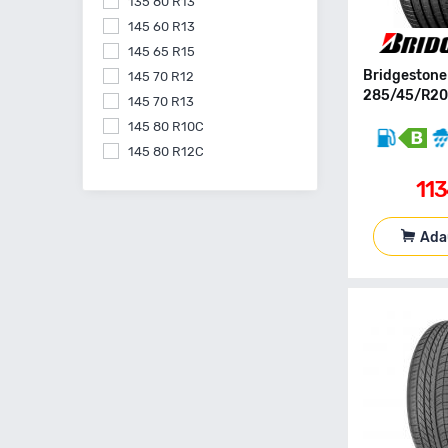
135 80 R13
145 60 R13
145 65 R15
Bridgeston
145 70 R12
285/45/R20
145 70 R13
145 80 R10C
145 80 R12C
145 80 R13
11
145 80 R15
155 55 R14
Ada
155 60 R15
155 60 R20
155 65 R13
155 65 R14
155 65 R15
155 70 R13
155 70 R14
155 70 R17