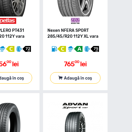
PLERO PT431
Nexen NFERA SPORT
0 112Y vara
285/45/R20 112Y XL vara
00
00
56
lei
765
lei
daugă în coș
Adaugă în coș