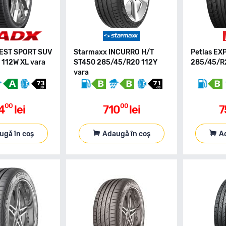
EST SPORT SUV
Starmaxx INCURRO H/T
Petlas EX
112W XL vara
ST450 285/45/R20 112Y
285/45/R2
vara
00
00
4
lei
710
lei
7
ugă în coș
Adaugă în coș
A