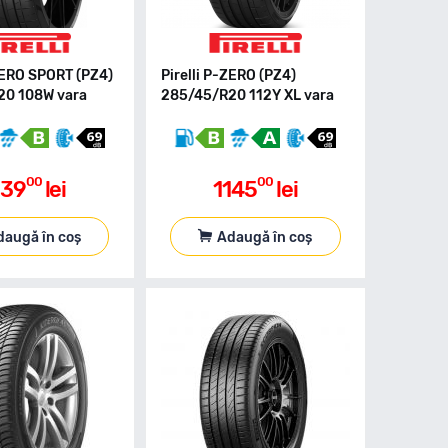
-ZERO SPORT (PZ4)
Pirelli P-ZERO (PZ4)
20 108W vara
285/45/R20 112Y XL vara
00
00
139
lei
1145
lei
daugă în coș
Adaugă în coș