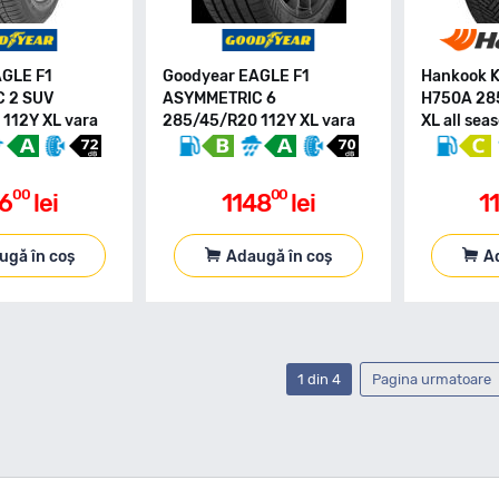
AGLE F1
Goodyear EAGLE F1
Hankook K
 2 SUV
ASYMMETRIC 6
H750A 28
112Y XL vara
285/45/R20 112Y XL vara
XL all sea
00
00
46
lei
1148
lei
1
ugă în coș
Adaugă în coș
A
1 din 4
Pagina urmatoare