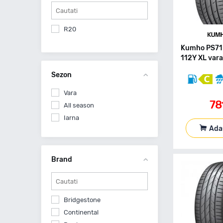
R20
Kumho PS71
112Y XL var
Sezon
Vara
78
All season
Iarna
Ada
Brand
Bridgestone
Continental