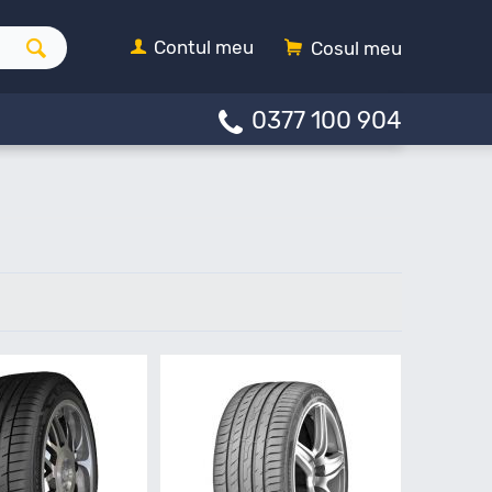
Contul meu
Cosul meu
0377 100 904