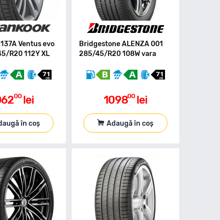
137A Ventus evo
Bridgestone ALENZA 001
5/R20 112Y XL
285/45/R20 108W vara
00
00
062
lei
1098
lei
daugă în coș
Adaugă în coș