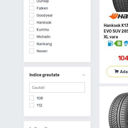
Dunlop
Falken
Goodyear
Hankook
Hankook K1
Kumho
EVO SUV 28
Michelin
XL vara
Nankang
Nexen
10
Nokian
Petlas
Ada
Pirelli
Indice greutate
Roadx
Starmaxx
Vredestein
108
Yokohama
112