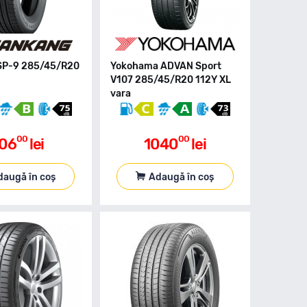
SP-9 285/45/R20
Yokohama ADVAN Sport
V107 285/45/R20 112Y XL
vara
00
00
06
lei
1040
lei
daugă în coș
Adaugă în coș