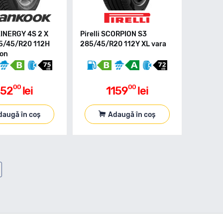
INERGY 4S 2 X
Pirelli SCORPION S3
5/45/R20 112H
285/45/R20 112Y XL vara
son
00
00
152
lei
1159
lei
daugă în coș
Adaugă în coș