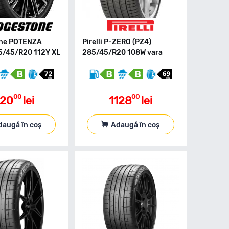
one POTENZA
Pirelli P-ZERO (PZ4)
5/45/R20 112Y XL
285/45/R20 108W vara
00
00
120
lei
1128
lei
daugă în coș
Adaugă în coș