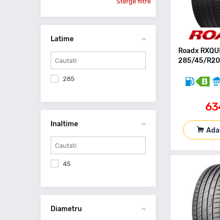
Sterge filtre
Latime
Roadx RXQU
285/45/R20 
285
63
Inaltime
Ada
45
Diametru