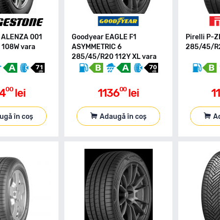
e ALENZA 001
Goodyear EAGLE F1
Pirelli P
 108W vara
ASYMMETRIC 6
285/45/R
285/45/R20 112Y XL vara
00
00
34
lei
1136
lei
1
ugă în coș
Adaugă în coș
A