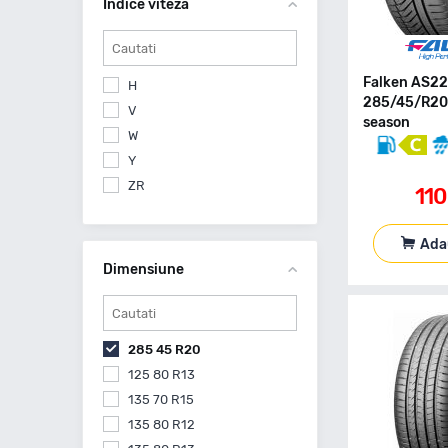
Indice viteza
Falken AS2
H
285/45/R20 
V
season
W
Y
ZR
11
Ada
Dimensiune
285 45 R20
125 80 R13
135 70 R15
135 80 R12