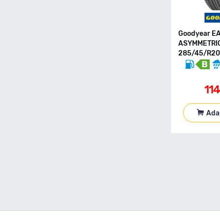
155 70 R19
155 80 R12C
155 80 R13
Goodyear E
155 80 R13C
ASYMMETRIC
155 80 R14
285/45/R20 
155 80 R15
155 90 R90
11
165 R13C
165 40 R17
165 50 R16
Ada
165 55 R13
165 55 R14
165 55 R15
165 60 R14
165 60 R15
165 65 R13
165 65 R14
165 65 R15