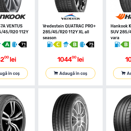
37A VENTUS
Vredestein QUATRAC PRO+
Hankook K
5/45/R20 112Y
285/45/R20 112Y XL all
SUV 285/4
season
vara
00
00
42
lei
1044
lei
1
ugă în coș
Adaugă în coș
A