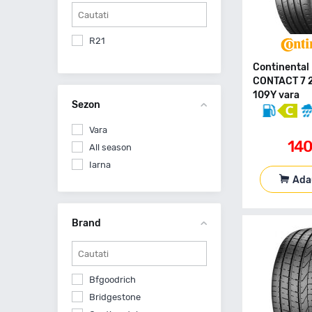
R21
Continenta
CONTACT 7 
109Y vara
Sezon
Vara
14
All season
Iarna
Ada
Brand
Bfgoodrich
Bridgestone