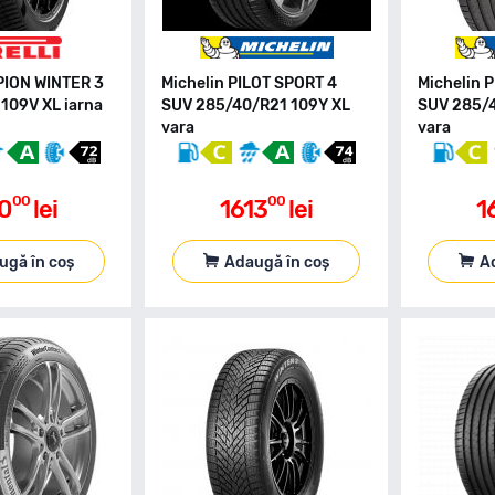
RPION WINTER 3
Michelin PILOT SPORT 4
Michelin 
109V XL iarna
SUV 285/40/R21 109Y XL
SUV 285/4
vara
vara
00
00
10
lei
1613
lei
1
ugă în coș
Adaugă în coș
A