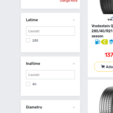
Sterge filtre
Latime
Vredestein 
285/40/R21 
season
285
13
Inaltime
Ada
40
Diametru