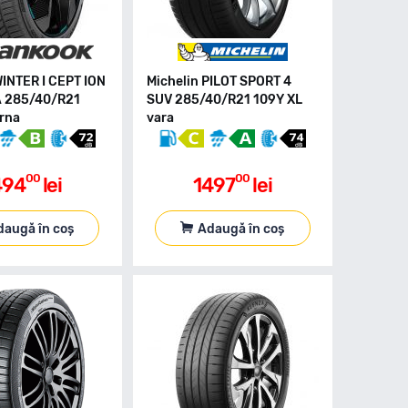
INTER I CEPT ION
Michelin PILOT SPORT 4
A 285/40/R21
SUV 285/40/R21 109Y XL
arna
vara
00
00
494
lei
1497
lei
daugă în coș
Adaugă în coș