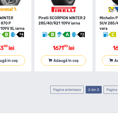
 WINTER
Pirelli SCORPION WINTER 2
Michelin 
 870 P
285/40/R21 109V iarna
SUV 285/4
109V XL iarna
vara
00
00
33
lei
1671
lei
1
ugă în coș
Adaugă în coș
A
Pagina anterioara
2 din 3
Pagina