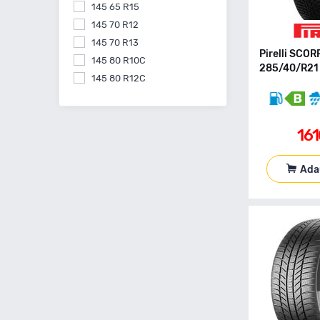
145 65 R15
145 70 R12
145 70 R13
Pirelli SCO
145 80 R10C
285/40/R21 
145 80 R12C
145 80 R13
145 80 R15
16
155 55 R14
155 60 R15
155 60 R20
Ada
155 65 R13
155 65 R14
155 65 R15
155 70 R13
155 70 R14
155 70 R17
155 70 R19
155 80 R12C