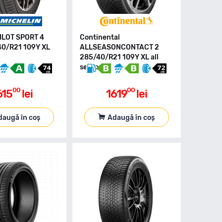
PILOT SPORT 4
Continental
0/R21 109Y XL
ALLSEASONCONTACT 2
285/40/R21 109Y XL all
season
00
00
615
lei
1619
lei
daugă în coș
Adaugă în coș