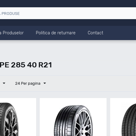
a Produselor
Politica de returnare
Contact
E 285 40 R21
24 Per pagina