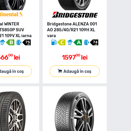
al WINTER
Bridgestone ALENZA 001
TS850P SUV
AO 285/40/R21 109H XL
1 109V XL iarna
vara
00
00
566
lei
1597
lei
daugă în coș
Adaugă în coș