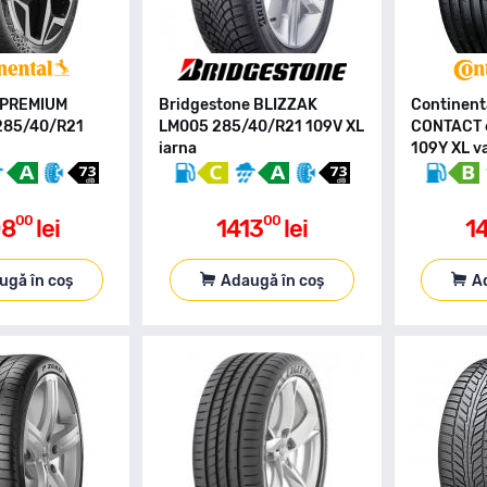
l PREMIUM
Bridgestone BLIZZAK
Continent
285/40/R21
LM005 285/40/R21 109V XL
CONTACT 
iarna
109Y XL v
00
00
08
lei
1413
lei
1
ugă în coș
Adaugă în coș
A