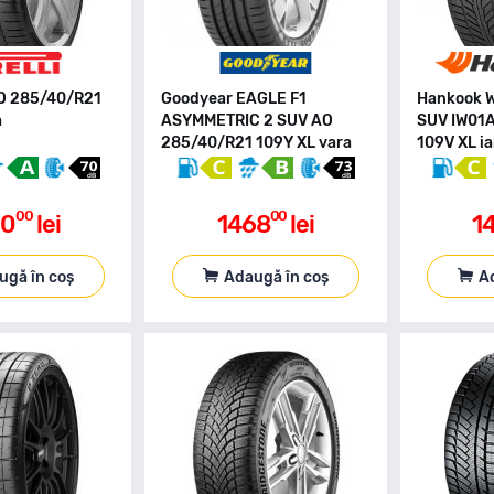
ERO 285/40/R21
Goodyear EAGLE F1
Hankook W
a
ASYMMETRIC 2 SUV AO
SUV IW01
285/40/R21 109Y XL vara
109V XL i
00
00
50
lei
1468
lei
1
ugă în coș
Adaugă în coș
A