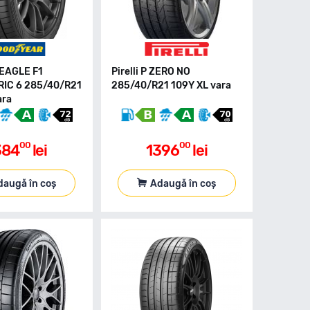
EAGLE F1
Pirelli P ZERO NO
IC 6 285/40/R21
285/40/R21 109Y XL vara
ara
00
00
384
lei
1396
lei
daugă în coș
Adaugă în coș