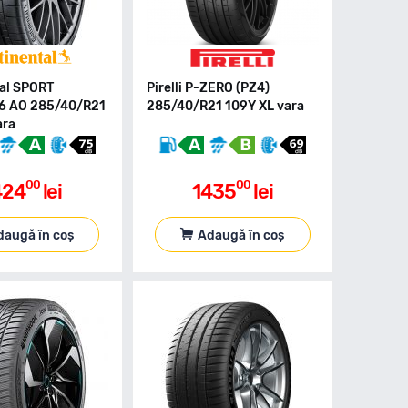
al SPORT
Pirelli P-ZERO (PZ4)
6 AO 285/40/R21
285/40/R21 109Y XL vara
ara
00
00
424
lei
1435
lei
daugă în coș
Adaugă în coș