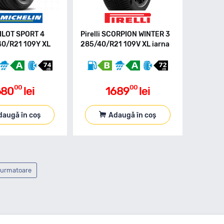
PILOT SPORT 4
Pirelli SCORPION WINTER 3
0/R21 109Y XL
285/40/R21 109V XL iarna
00
00
680
lei
1689
lei
daugă în coș
Adaugă în coș
 urmatoare