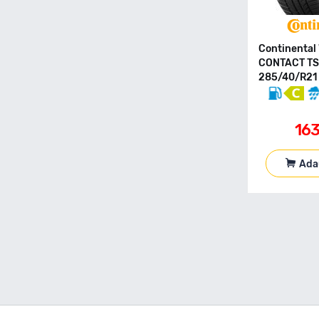
155 80 R13
155 80 R13C
155 80 R14
Continental
155 80 R15
CONTACT TS
285/40/R21 
155 90 R90
165 R13C
165 40 R17
16
165 50 R16
165 55 R13
Ada
165 55 R14
165 55 R15
165 60 R14
165 60 R15
165 65 R13
165 65 R14
165 65 R15
165 70 R13
165 70 R13C