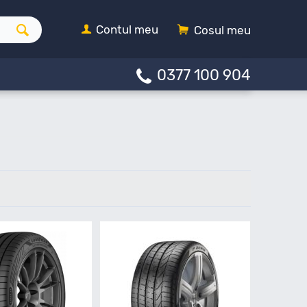
Contul meu
Cosul meu
0377 100 904