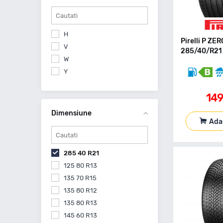
H
Pirelli P ZE
V
285/40/R21 
W
Y
14
Dimensiune
Ada
285 40 R21
125 80 R13
135 70 R15
135 80 R12
135 80 R13
145 60 R13