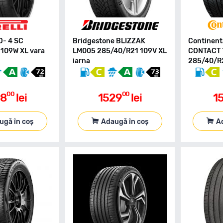
RO- 4 SC
Bridgestone BLIZZAK
Continent
109W XL vara
LM005 285/40/R21 109V XL
CONTACT 
iarna
285/40/R2
00
00
98
lei
1529
lei
1
ugă în coș
Adaugă în coș
A