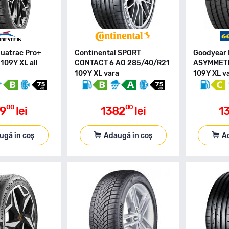
Quatrac Pro+
Continental SPORT
Goodyear 
109Y XL all
CONTACT 6 AO 285/40/R21
ASYMMETR
109Y XL vara
109Y XL v
00
00
79
lei
1382
lei
1
ugă în coș
Adaugă în coș
A