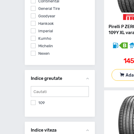
Continental
General Tire
Goodyear
Hankook
Pirelli P Z
Imperial
109Y XL var
Kumho
Michelin
Nexen
14
Nokian
Pirelli
Ada
Radar
Indice greutate
Vredestein
Yokohama
109
Indice viteza