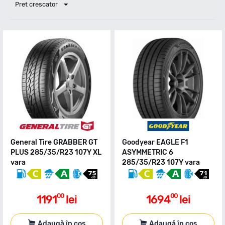
Pret crescator
General Tire GRABBER GT
Goodyear EAGLE F1
PLUS 285/35/R23 107Y XL
ASYMMETRIC 6
vara
285/35/R23 107Y vara
00
00
1191
lei
1694
lei
Adaugă în coș
Adaugă în coș