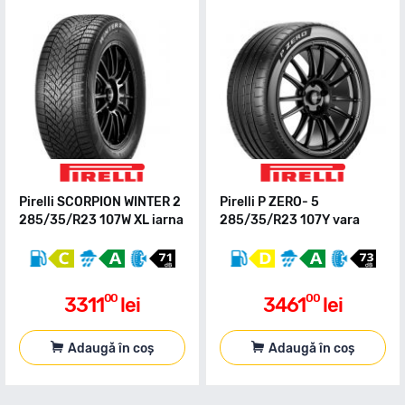
Pirelli SCORPION WINTER 2
Pirelli P ZERO- 5
285/35/R23 107W XL iarna
285/35/R23 107Y vara
00
00
3311
lei
3461
lei
Adaugă în coș
Adaugă în coș