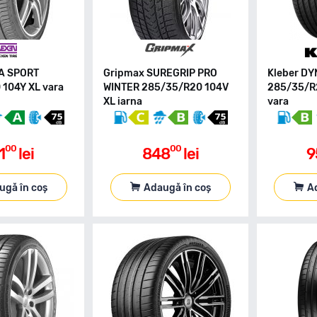
A SPORT
Gripmax SUREGRIP PRO
Kleber D
104Y XL vara
WINTER 285/35/R20 104V
285/35/R2
XL iarna
vara
00
00
1
lei
848
lei
9
ugă în coș
Adaugă în coș
A