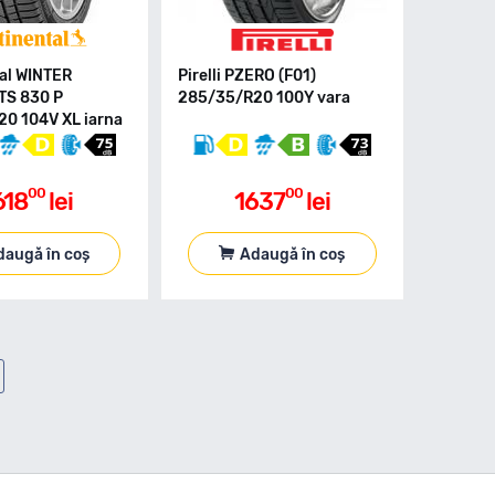
al WINTER
Pirelli PZERO (F01)
TS 830 P
285/35/R20 100Y vara
0 104V XL iarna
00
00
618
lei
1637
lei
daugă în coș
Adaugă în coș