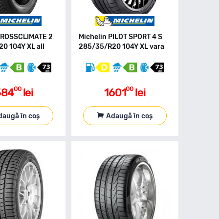
CROSSCLIMATE 2
Michelin PILOT SPORT 4 S
0 104Y XL all
285/35/R20 104Y XL vara
00
00
584
lei
1601
lei
daugă în coș
Adaugă în coș