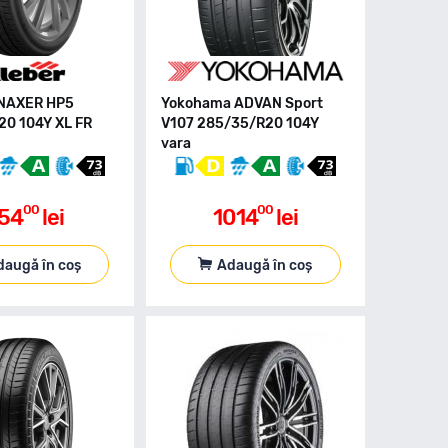
YNAXER HP5
Yokohama ADVAN Sport
0 104Y XL FR
V107 285/35/R20 104Y
vara
00
00
54
lei
1014
lei
daugă în coș
Adaugă în coș