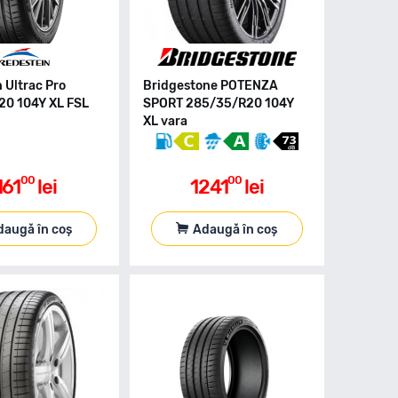
 Ultrac Pro
Bridgestone POTENZA
0 104Y XL FSL
SPORT 285/35/R20 104Y
XL vara
00
00
161
lei
1241
lei
daugă în coș
Adaugă în coș