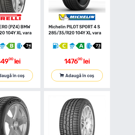
-ZERO (PZ4) BMW
Michelin PILOT SPORT 4 S
0 104Y XL vara
285/35/R20 104Y XL vara
00
00
449
lei
1476
lei
daugă în coș
Adaugă în coș