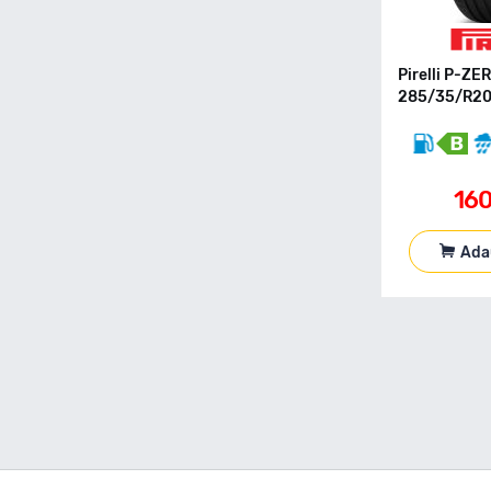
155 80 R13C
155 80 R14
155 80 R15
Pirelli P-ZE
155 90 R90
285/35/R20 
165 R13C
165 40 R17
165 50 R16
16
165 55 R13
165 55 R14
165 55 R15
Ada
165 60 R14
165 60 R15
165 65 R13
165 65 R14
165 65 R15
165 70 R13
165 70 R13C
165 70 R14