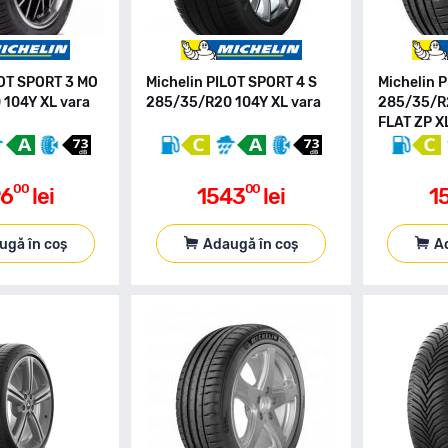
LOT SPORT 3 MO
Michelin PILOT SPORT 4 S
Michelin 
104Y XL vara
285/35/R20 104Y XL vara
285/35/R
FLAT ZP X
00
00
96
lei
1543
lei
1
ugă în coș
Adaugă în coș
A