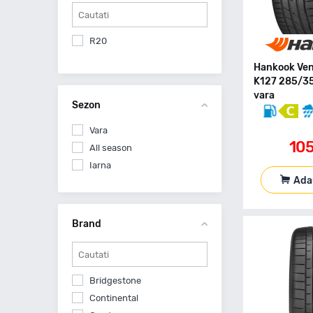
R20
Hankook Ven
K127 285/3
vara
Sezon
Vara
10
All season
Iarna
Ada
Brand
Bridgestone
Continental