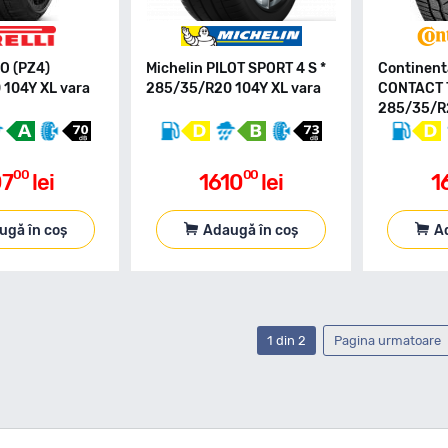
RO (PZ4)
Michelin PILOT SPORT 4 S *
Continent
104Y XL vara
285/35/R20 104Y XL vara
CONTACT 
285/35/R2
00
00
07
lei
1610
lei
1
ugă în coș
Adaugă în coș
A
1 din 2
Pagina urmatoare