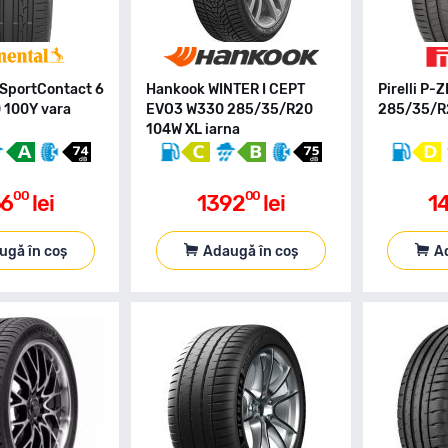
 SportContact 6
Hankook WINTER I CEPT
Pirelli P
 100Y vara
EVO3 W330 285/35/R20
285/35/R2
104W XL iarna
00
00
66
lei
1392
lei
1
ugă în coș
Adaugă în coș
A