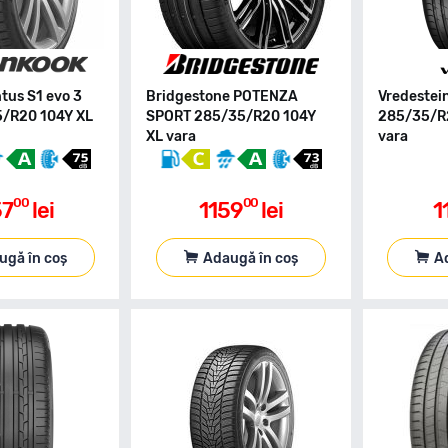
tus S1 evo 3
Bridgestone POTENZA
Vredestein
5/R20 104Y XL
SPORT 285/35/R20 104Y
285/35/R2
XL vara
vara
00
00
57
lei
1159
lei
1
ugă în coș
Adaugă în coș
A