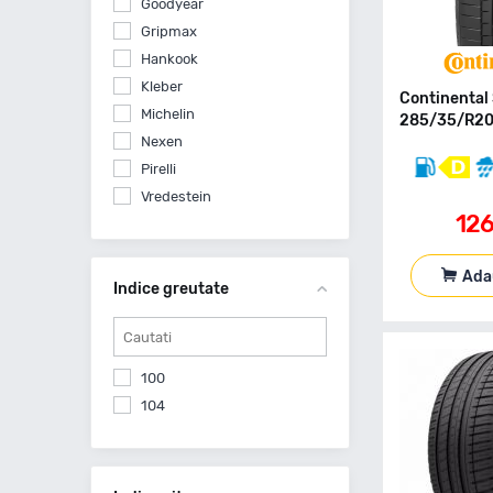
Goodyear
Gripmax
Hankook
Kleber
Continental
Michelin
285/35/R20
Nexen
Pirelli
Vredestein
12
Yokohama
Ada
Indice greutate
100
104