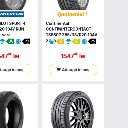
PILOT SPORT 4
Continental
20 104Y RUN
CONTIWINTERCONTACT
L vara
TS830P 285/35/R20 104V
XL iarna
00
00
547
lei
1547
lei
daugă în coș
Adaugă în coș