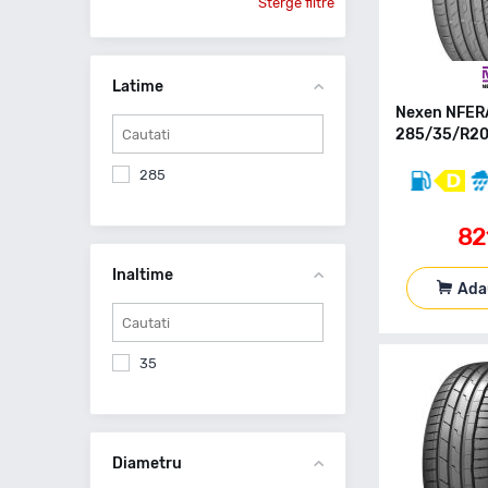
Sterge filtre
Latime
Nexen NFER
285/35/R20 
285
82
Inaltime
Ada
35
Diametru