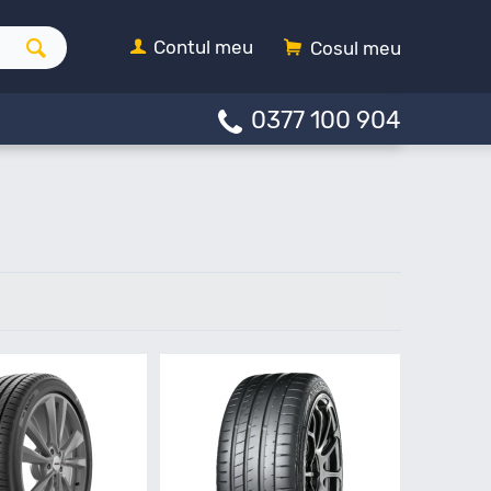
Contul meu
Cosul meu
0377 100 904