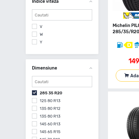
Indice viteza
Michelin PI
V
285/35/R20 
W
Y
14
Dimensiune
Ada
285 35 R20
125 80 R13
135 80 R12
135 80 R13
145 60 R13
145 65 R15