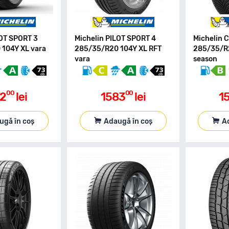
LOT SPORT 3
Michelin PILOT SPORT 4
Michelin 
104Y XL vara
285/35/R20 104Y XL RFT
285/35/R2
vara
season
00
00
72
lei
1583
lei
1
ugă în coș
Adaugă în coș
A