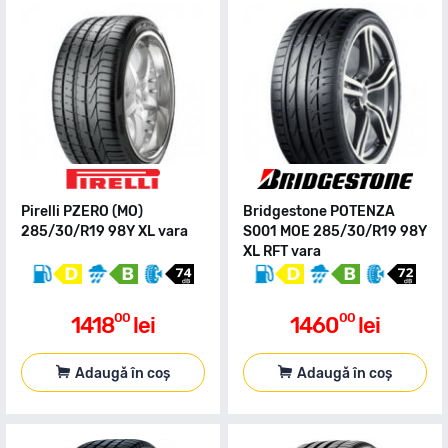
Pirelli PZERO (MO)
Bridgestone POTENZA
285/30/R19 98Y XL vara
S001 MOE 285/30/R19 98Y
XL RFT vara
00
00
1418
lei
1460
lei
Adaugă în coș
Adaugă în coș