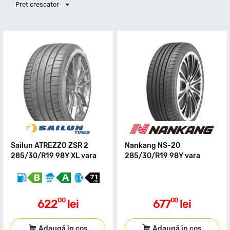
Pret crescator
Sailun ATREZZO ZSR 2
Nankang NS-20
285/30/R19 98Y XL vara
285/30/R19 98Y vara
00
00
622
lei
677
lei
Adaugă în coș
Adaugă în coș