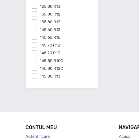
125 80 R13
135 80 R12
135 80 R13
145 60 R13
145 65 R15
145 70 R12
145 70 R13
145 80 R10C
145 80 R12C
145 80 R13
145 80 R15
155 55 R14
155 60 R15
155 60 R20
155 65 R13
155 65 R14
CONTUL MEU
NAVIGA
155 65 R15
Autentificare
Acasa
155 70 R13