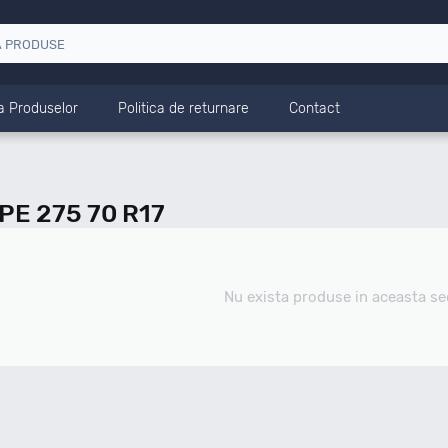
a Produselor
Politica de returnare
Contact
E 275 70 R17
Nu exista produse in aceasta se