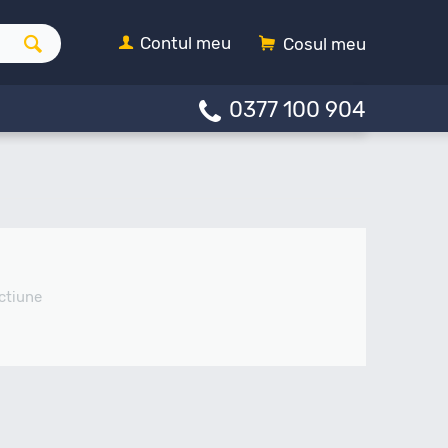
Contul meu
Cosul meu
0377 100 904
ctiune