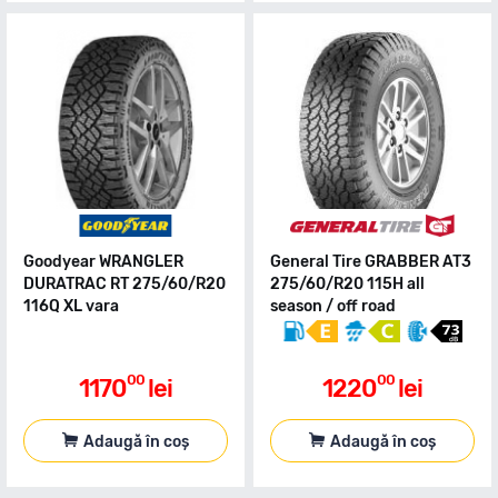
Goodyear WRANGLER
General Tire GRABBER AT3
DURATRAC RT 275/60/R20
275/60/R20 115H all
116Q XL vara
season / off road
00
00
1170
lei
1220
lei
Adaugă în coș
Adaugă în coș