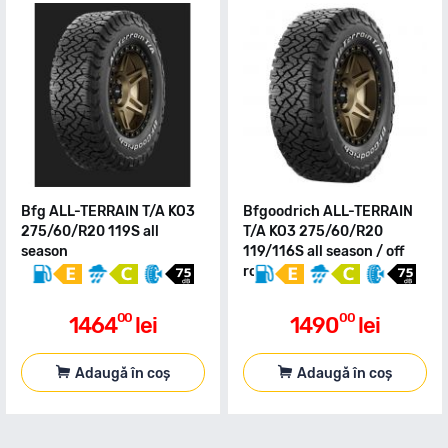
Bfg ALL-TERRAIN T/A KO3
Bfgoodrich ALL-TERRAIN
275/60/R20 119S all
T/A KO3 275/60/R20
season
119/116S all season / off
road
00
00
1464
lei
1490
lei
Adaugă în coș
Adaugă în coș