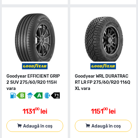
Goodyear EFFICIENT GRIP
Goodyear WRL DURATRAC
2 SUV 275/60/R20 115H
RT LR FP 275/60/R20 116Q
vara
XL vara
00
00
1131
lei
1151
lei
Adaugă în coș
Adaugă în coș