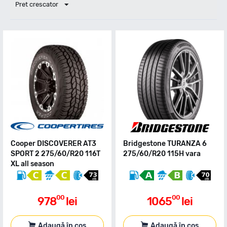
Pret crescator
Cooper DISCOVERER AT3
Bridgestone TURANZA 6
SPORT 2 275/60/R20 116T
275/60/R20 115H vara
XL all season
00
00
978
lei
1065
lei
Adaugă în coș
Adaugă în coș