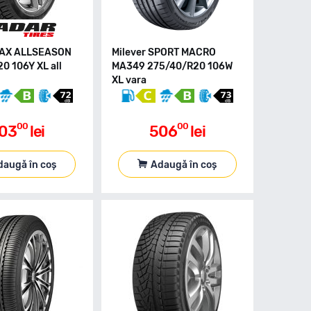
MAX ALLSEASON
Milever SPORT MACRO
0 106Y XL all
MA349 275/40/R20 106W
XL vara
00
00
03
lei
506
lei
daugă în coș
Adaugă în coș