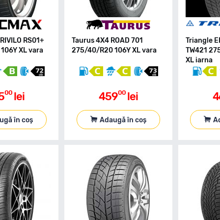
RIVILO RS01+
Taurus 4X4 ROAD 701
Triangle 
106Y XL vara
275/40/R20 106Y XL vara
TW421 27
XL iarna
00
00
5
lei
459
lei
4
ugă în coș
Adaugă în coș
A