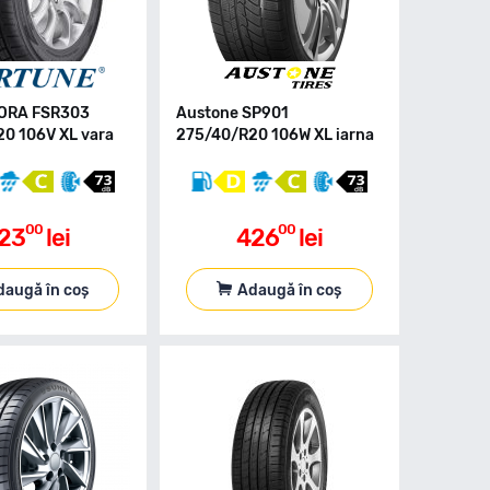
BORA FSR303
Austone SP901
0 106V XL vara
275/40/R20 106W XL iarna
00
00
23
lei
426
lei
daugă în coș
Adaugă în coș