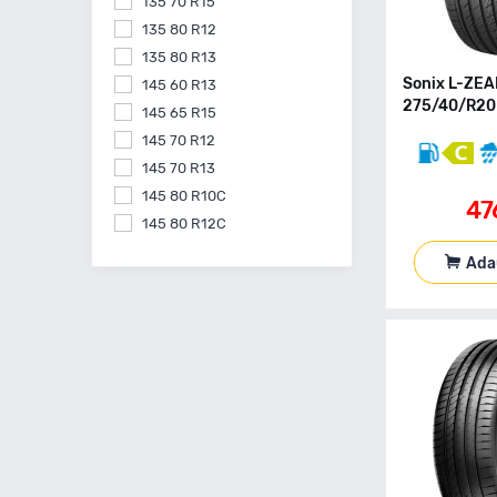
135 70 R15
Triangle
135 80 R12
Tristar
135 80 R13
Uniroyal
Sonix L-ZEA
145 60 R13
Viking
275/40/R20 
145 65 R15
Vredestein
145 70 R12
Windforce
145 70 R13
Yokohama
145 80 R10C
Zeetex
47
145 80 R12C
145 80 R13
Ada
145 80 R15
155 55 R14
155 60 R15
155 60 R20
155 65 R13
155 65 R14
155 65 R15
155 70 R13