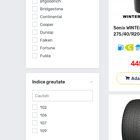
Bfgoodrich
Bridgestone
Continental
Cooper
Sonix WINT
Dunlop
275/40/R20 
Falken
Fortune
Fulda
44
Goodyear
Hankook
Ada
Imperial
Indice greutate
Kormoran
Kumho
Laufenn
102
Leao
106
Linglong
107
Matador
109
Mazzini