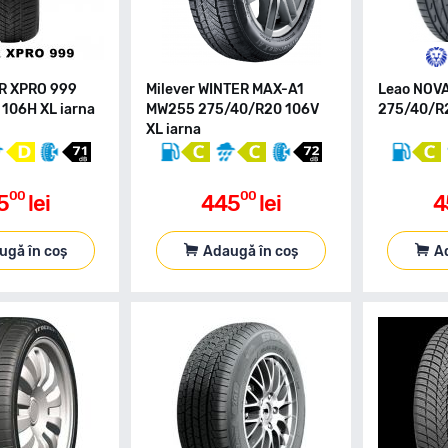
ER XPRO 999
Milever WINTER MAX-A1
Leao NOV
106H XL iarna
MW255 275/40/R20 106V
275/40/R2
XL iarna
00
00
5
lei
445
lei
4
ugă în coș
Adaugă în coș
A