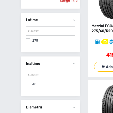
Sterge filtre
Latime
Mazzini EC
275/40/R20 
275
41
Inaltime
Ada
40
Diametru