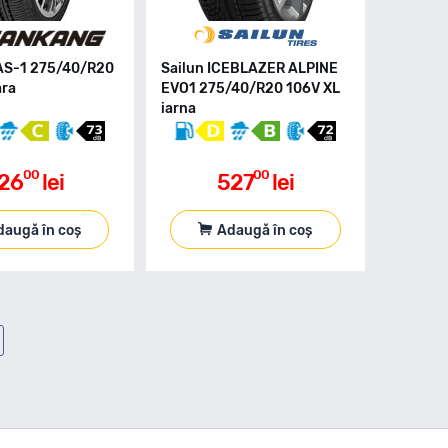
AS-1 275/40/R20
Sailun ICEBLAZER ALPINE
ara
EVO1 275/40/R20 106V XL
iarna
00
00
26
lei
527
lei
daugă în coș
Adaugă în coș