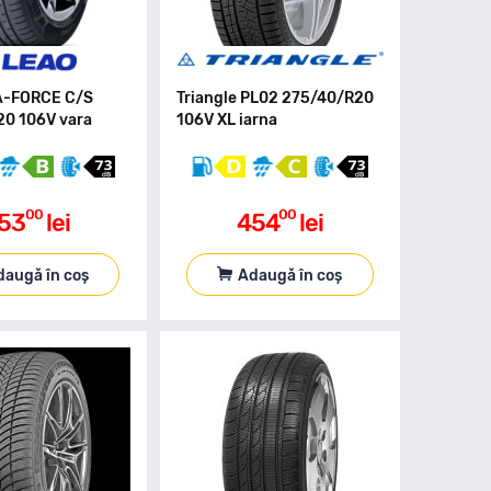
A-FORCE C/S
Triangle PL02 275/40/R20
0 106V vara
106V XL iarna
00
00
53
lei
454
lei
daugă în coș
Adaugă în coș