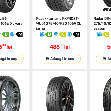
L 56
Roadx-turisme RXFROST-
Radar DI
106W XL vara
WU01 275/40/R20 106V XL
275/40/R2
iarna
season
00
00
6
lei
488
lei
5
ugă în coș
Adaugă în coș
A