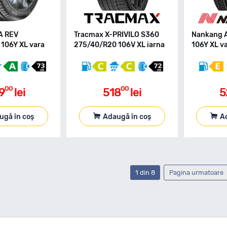
A REV
Tracmax X-PRIVILO S360
Nankang 
106Y XL vara
275/40/R20 106V XL iarna
106Y XL v
00
00
9
lei
518
lei
5
ugă în coș
Adaugă în coș
A
1 din 8
Pagina urmatoare