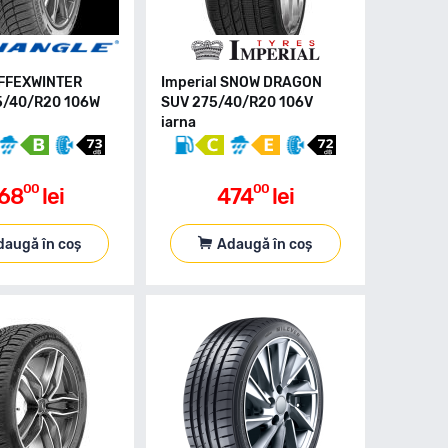
EFFEXWINTER
Imperial SNOW DRAGON
5/40/R20 106W
SUV 275/40/R20 106V
iarna
00
00
68
lei
474
lei
daugă în coș
Adaugă în coș