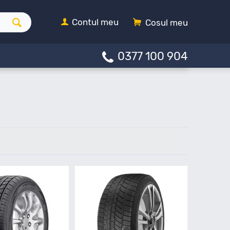
Contul meu
Cosul meu
0377 100 904