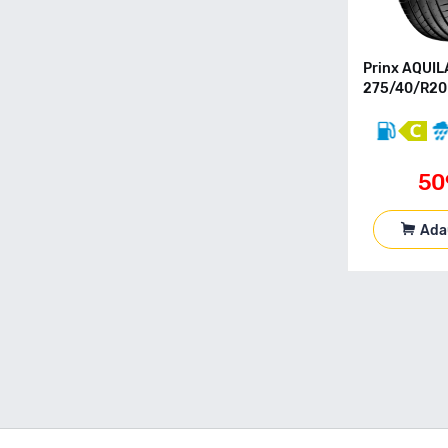
155 70 R14
155 70 R17
155 70 R19
Prinx AQUIL
155 80 R12C
275/40/R20 
155 80 R13
155 80 R13C
155 80 R14
50
155 80 R15
155 90 R90
165 R13C
Ada
165 40 R17
165 50 R16
165 55 R13
165 55 R14
165 55 R15
165 60 R14
165 60 R15
165 65 R13