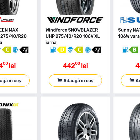
REEN MAX
Windforce SNOWBLAZER
Sunny NA
 275/40/R20
UHP 275/40/R20 106V XL
106W vara
na
iarna
00
00
4
lei
442
lei
4
ugă în coș
Adaugă în coș
A