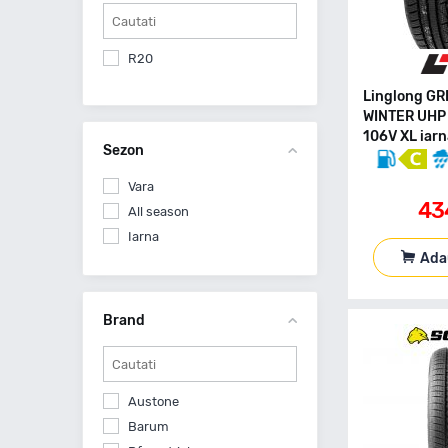
R20
Linglong G
WINTER UHP
106V XL iar
Sezon
Vara
43
All season
Iarna
Ada
Brand
Austone
Barum