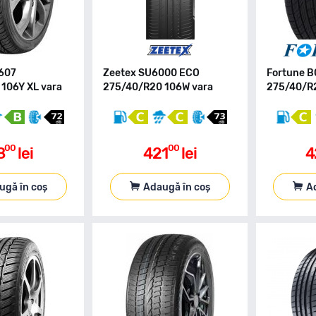
O607
Zeetex SU6000 ECO
Fortune 
106Y XL vara
275/40/R20 106W vara
275/40/R2
00
00
8
lei
421
lei
4
ugă în coș
Adaugă în coș
A