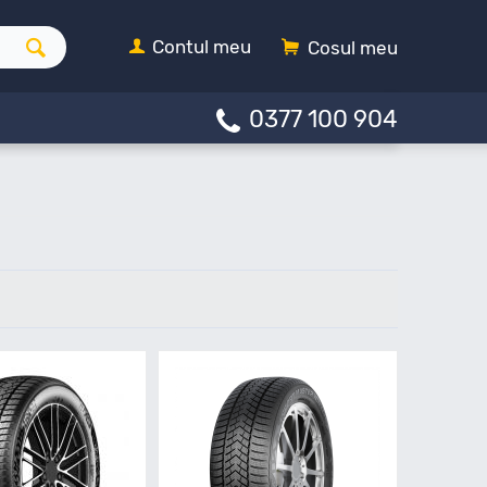
Contul meu
Cosul meu
0377 100 904