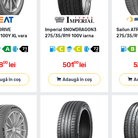
DRIVE
Imperial SNOWDRAGON3
Sailun A
100Y XL vara
275/35/R19 100V iarna
275/35/R1
00
00
8
lei
501
lei
5
ugă în coș
Adaugă în coș
A