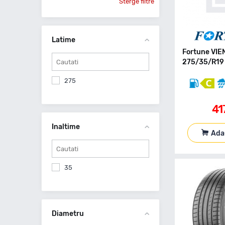
Sterge filtre
Latime
Fortune VIE
275/35/R19 
275
41
Inaltime
Ada
35
Diametru