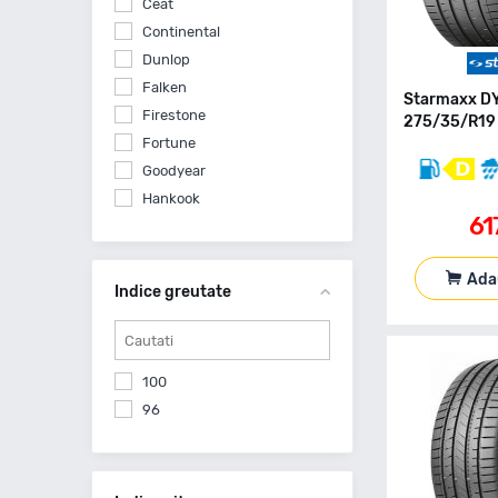
Ceat
Continental
Dunlop
Falken
Starmaxx D
Firestone
275/35/R19 
Fortune
Goodyear
Hankook
61
Imperial
Kumho
Ada
Laufenn
Indice greutate
Linglong
Michelin
Nankang
100
Nexen
96
Nokian
Petlas
Pirelli