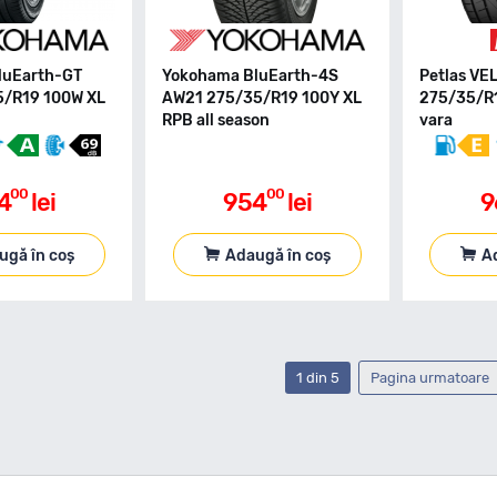
luEarth-GT
Yokohama BluEarth-4S
Petlas VE
5/R19 100W XL
AW21 275/35/R19 100Y XL
275/35/R1
RPB all season
vara
00
00
4
lei
954
lei
9
ugă în coș
Adaugă în coș
A
1 din 5
Pagina urmatoare