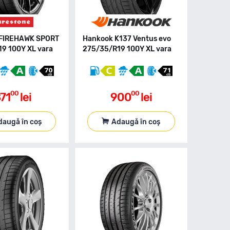
 FIREHAWK SPORT
Hankook K137 Ventus evo
9 100Y XL vara
275/35/R19 100Y XL vara
00
00
71
lei
900
lei
daugă în coș
Adaugă în coș