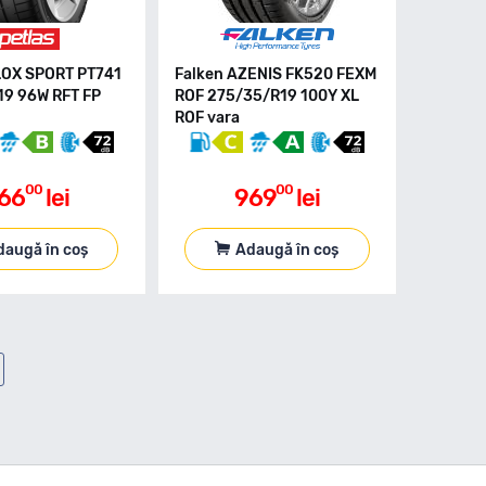
LOX SPORT PT741
Falken AZENIS FK520 FEXM
9 96W RFT FP
ROF 275/35/R19 100Y XL
ROF vara
00
00
66
lei
969
lei
daugă în coș
Adaugă în coș