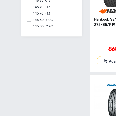
145 65 R15
145 70 R12
145 70 R13
Hankook VE
145 80 R10C
275/35/R19 
145 80 R12C
145 80 R13
145 80 R15
155 55 R14
86
155 60 R15
155 60 R20
Ada
155 65 R13
155 65 R14
155 65 R15
155 70 R13
155 70 R14
155 70 R17
155 70 R19
155 80 R12C