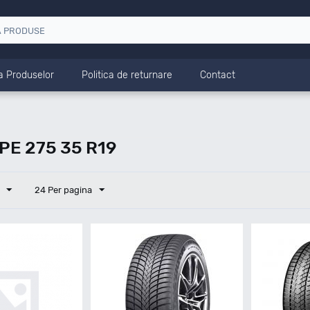
a Produselor
Politica de returnare
Contact
E 275 35 R19
24 Per pagina