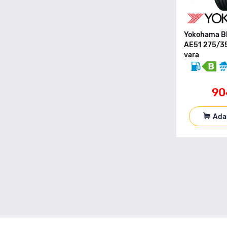
155 80 R13
155 80 R13C
155 80 R14
Yokohama B
155 80 R15
AE51 275/3
155 90 R90
vara
165 R13C
165 40 R17
90
165 50 R16
165 55 R13
165 55 R14
Ada
165 55 R15
165 60 R14
165 60 R15
165 65 R13
165 65 R14
165 65 R15
165 70 R13
165 70 R13C