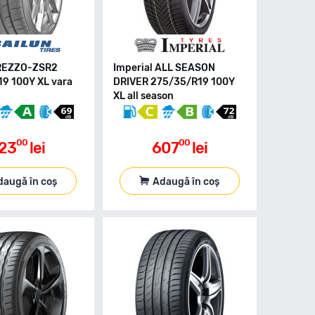
TREZZO-ZSR2
Imperial ALL SEASON
9 100Y XL vara
DRIVER 275/35/R19 100Y
XL all season
00
00
23
lei
607
lei
daugă în coș
Adaugă în coș