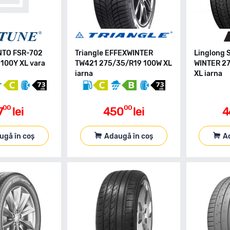
NTO FSR-702
Triangle EFFEXWINTER
Linglong
100Y XL vara
TW421 275/35/R19 100W XL
WINTER 2
iarna
XL iarna
00
00
7
lei
450
lei
4
ugă în coș
Adaugă în coș
A