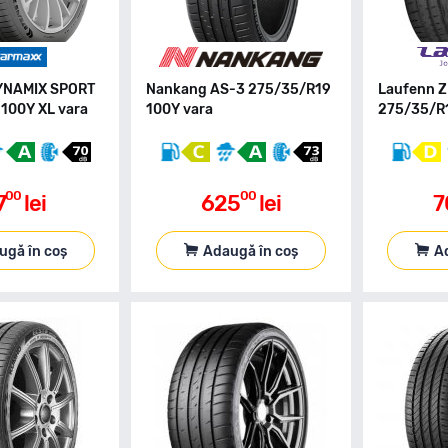
YNAMIX SPORT
Nankang AS-3 275/35/R19
Laufenn Z
100Y XL vara
100Y vara
275/35/R1
00
00
7
lei
625
lei
7
ugă în coș
Adaugă în coș
A