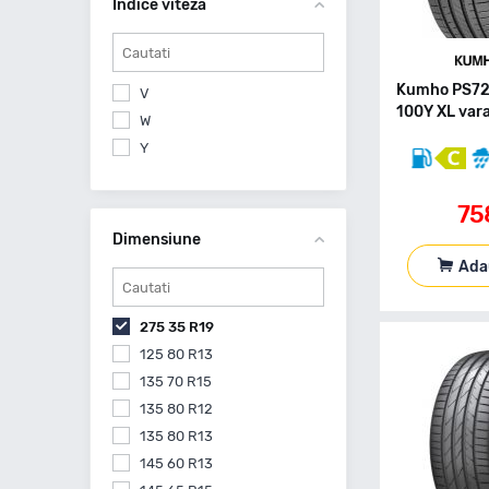
Indice viteza
Sailun
Starmaxx
Triangle
Uniroyal
Kumho PS72
V
100Y XL var
Vredestein
W
Yokohama
Y
75
Dimensiune
Ada
275 35 R19
125 80 R13
135 70 R15
135 80 R12
135 80 R13
145 60 R13