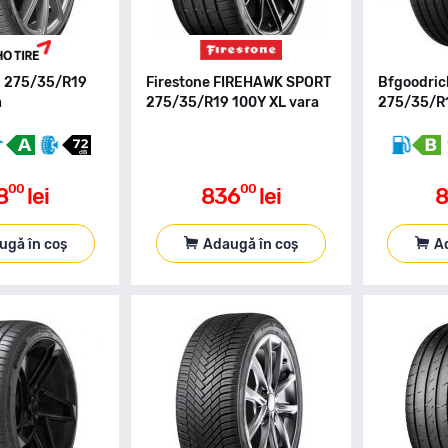
 275/35/R19
Firestone FIREHAWK SPORT
Bfgoodri
a
275/35/R19 100Y XL vara
275/35/R1
00
00
8
lei
836
lei
8
ugă în coș
Adaugă în coș
A