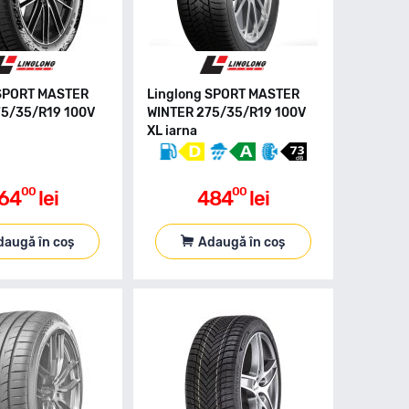
 SPORT MASTER
Linglong SPORT MASTER
75/35/R19 100V
WINTER 275/35/R19 100V
XL iarna
00
00
64
lei
484
lei
daugă în coș
Adaugă în coș