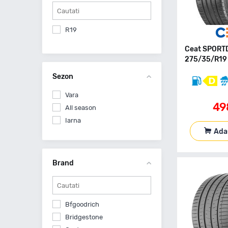
R19
Ceat SPORT
275/35/R19 
Sezon
Vara
49
All season
Iarna
Ada
Brand
Bfgoodrich
Bridgestone