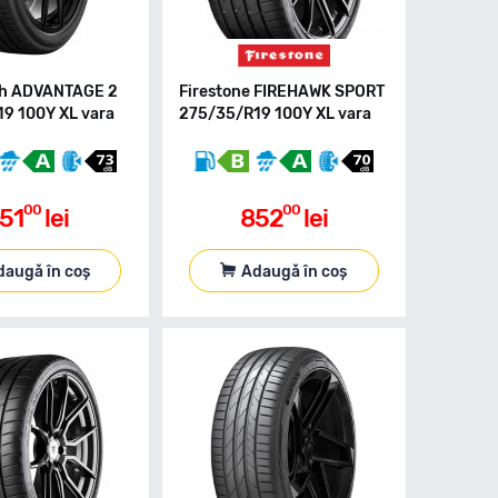
ch ADVANTAGE 2
Firestone FIREHAWK SPORT
9 100Y XL vara
275/35/R19 100Y XL vara
00
00
51
lei
852
lei
daugă în coș
Adaugă în coș