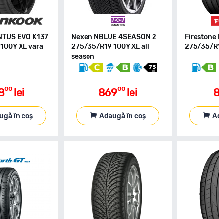
NTUS EVO K137
Nexen NBLUE 4SEASON 2
Firestone
100Y XL vara
275/35/R19 100Y XL all
275/35/R1
season
00
00
8
lei
869
lei
8
ugă în coș
Adaugă în coș
A