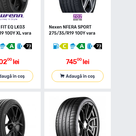
 FIT EQ LK03
Nexen NFERA SPORT
9 100Y XL vara
275/35/R19 100Y vara
00
00
02
lei
745
lei
daugă în coș
Adaugă în coș